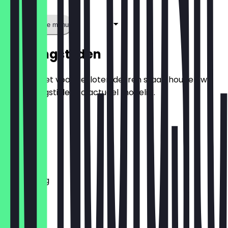
Toon volledige menu
Openingstijden
Zodat je niet voor gesloten deuren staat, houden we
de openingstijden zo actueel mogelijk.
Maandag
Dinsdag
Woensdag
Donderdag
Vrijdag
Zaterdag
Zondag