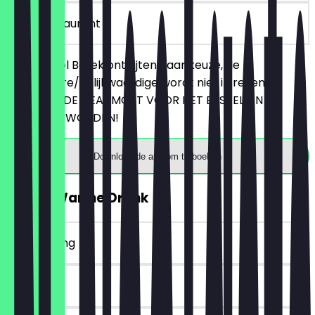
in het restaurant
Bestel 2 Kol Börek ontbijten naar keuze, de
goedkopere/gelijkwaardige wordt niet in rekening
gebracht. DE DEAL MOET VOOR HET BESTELLEN
GETOOND WORDEN!
Download de app om te boeken
2voor1 Warme Drank
~€ 4 korting
90 dagen