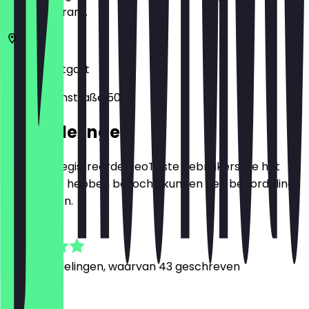
het restaurant.
70178
Stuttgart
Nesenbachstraße 50
Beoordelingen
Alleen geregistreerde NeoTaste gebruikers die het
restaurant hebben bezocht, kunnen een beoordeling
achterlaten.
4.8
196
Beoordelingen, waarvan 43 geschreven
L