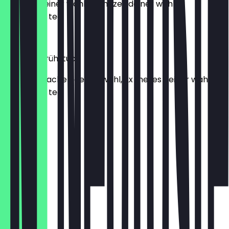
1x börek deiner wahl, 2x mezes deiner wahl, 1x
schwarzer tee
€ 8,90
kolbörek frühstück
3x börektsachen deiner wahl, 2x mezes deiner wahl, 1x
schwarzer tee
€ 8,90