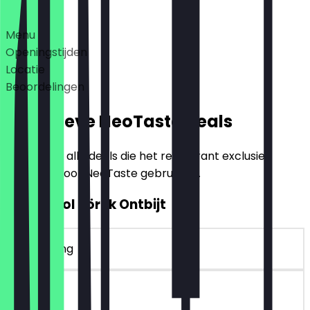
Deals
Menu
Openingstijden
Locatie
Beoordelingen
Exclusieve NeoTaste Deals
Hier vind je alle deals die het restaurant exclusief
aanbiedt voor NeoTaste gebruikers.
2voor1 Kol Börek Ontbijt
~€ 7 korting
90 dagen