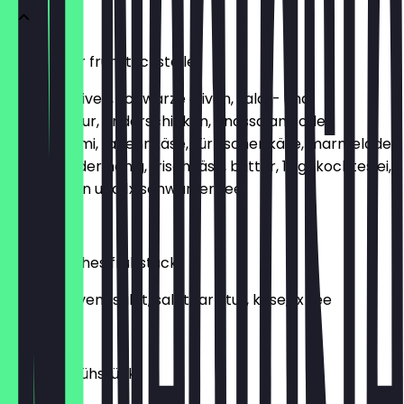
klassischer frühstücksteller
gegrillte oliven, schwarze oliven, salat- und
obstgarnitur, rinderschinken, rindssalami oder
putensalami, fadennkäse, türkischer käse, marmelade,
nuteella oder honig, frischkäse, butter, 1x gekochtes ei,
1x brotoben und 1x schwarzer tee
€ 15,90
orientalisches frühstück
1x simit, olivenasalat, salatgarnitur, käse, 1x tee
€ 5,90
subörek frühstück