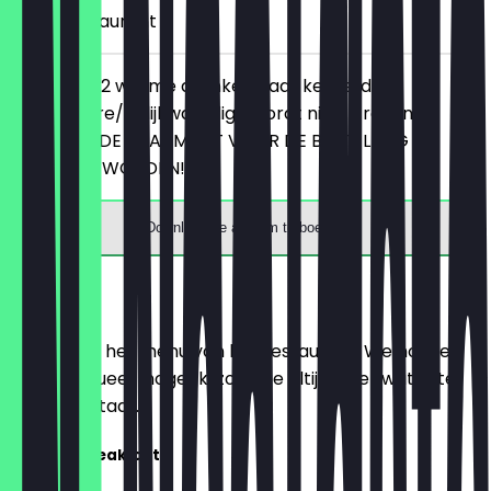
in het restaurant
Je bestelt 2 warme dranken naar keuze, de
goedkopere/gelijkwaardige wordt niet in rekening
gebracht. DE DEAL MOET VOOR DE BESTELLING
GETOOND WORDEN!
Download de app om te boeken
Menu
Hier vind je het menu van het restaurant. We houden
het zo actueel mogelijk, zodat je altijd weet wat je te
wachten staat.
brunch / breakfast