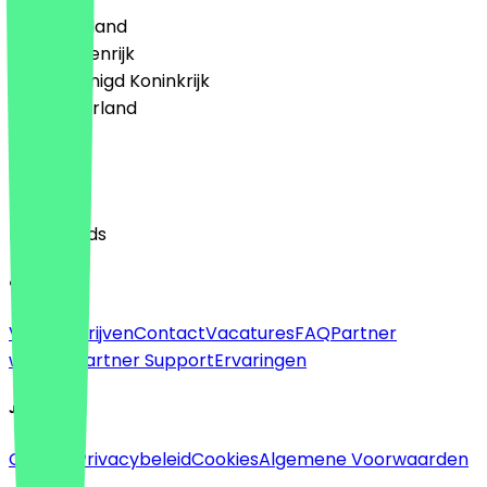
🇩🇪 Duitsland
🇦🇹 Oostenrijk
🇬🇧 Verenigd Koninkrijk
🇳🇱 Nederland
Taal
English
Nederlands
Over
Voor bedrijven
Contact
Vacatures
FAQ
Partner
worden
Partner Support
Ervaringen
Juridisch
Colofon
Privacybeleid
Cookies
Algemene Voorwaarden