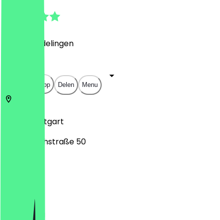
4.8
(
196
Beoordelingen
)
€
€
€
€
Open in app
Delen
Menu
70178
Stuttgart
Nesenbachstraße 50
Maandag
Dinsdag
Woensdag