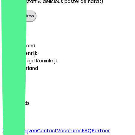
Very kind staff & delicious pastel de nata :)
Show all reviews
Land
🇩🇪 Duitsland
🇦🇹 Oostenrijk
🇬🇧 Verenigd Koninkrijk
🇳🇱 Nederland
Taal
English
Nederlands
Over
Voor bedrijven
Contact
Vacatures
FAQ
Partner