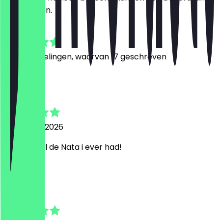
achterlaten.
4.9
181
Beoordelingen, waarvan 17 geschreven
J
Johanna
1 augustus 2026
Best Pastel de Nata i ever had!
H
Hes