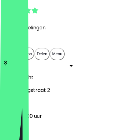
4.9
(
181
Beoordelingen
)
€
€
€
€
Open in app
Delen
Menu
3512
Utrecht
Vinkenburgstraat 2
09:00 - 18:00 uur
Maandag