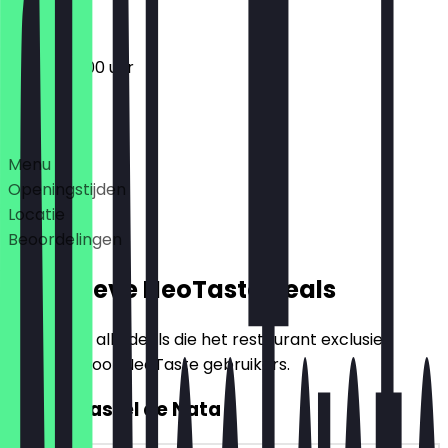
09:00 - 18:00 uur
Deals
Menu
Openingstijden
Locatie
Beoordelingen
Exclusieve NeoTaste Deals
Hier vind je alle deals die het restaurant exclusief
aanbiedt voor NeoTaste gebruikers.
2voor1 Pastel de Nata