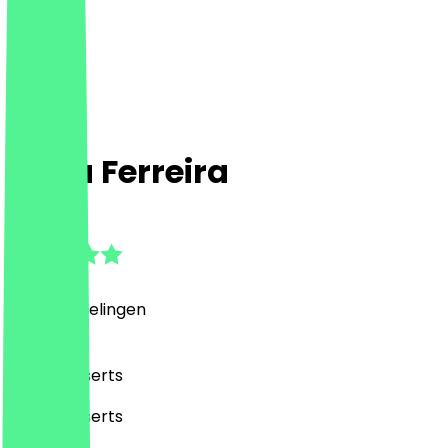
Casa Ferreira
4.9
(
181
Beoordelingen
)
Café, Desserts
Café, Desserts