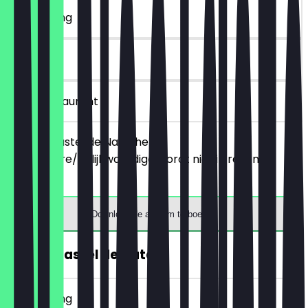
~€ 2 korting
90 dagen
in het restaurant
Bestel 2 Pastel de Nata, het
goedkopere/gelijkwaardige wordt niet in rekening
gebracht.
Download de app om te boeken
GRATIS Pastel de Nata
~€ 2 korting