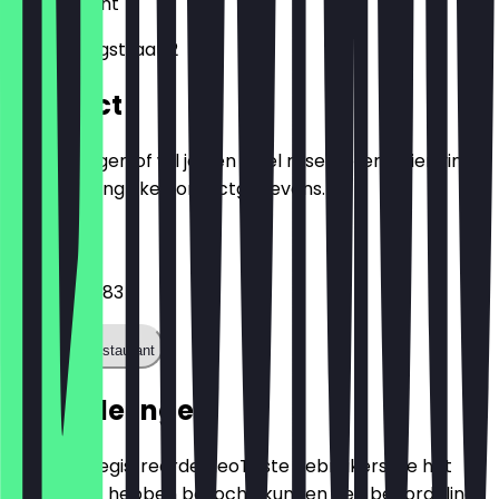
3512
Utrecht
Vinkenburgstraat 2
Contact
Heb je vragen of wil je een tafel reserveren? Hier vind
je alle belangrijke contactgegevens.
Telefoon
+31616143683
Bel het restaurant
Beoordelingen
Alleen geregistreerde NeoTaste gebruikers die het
restaurant hebben bezocht, kunnen een beoordeling