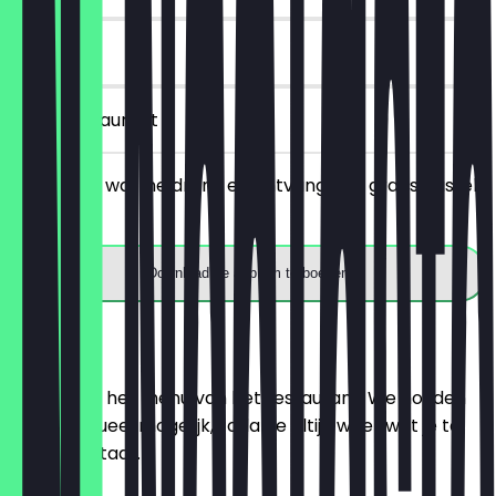
90 dagen
in het restaurant
Bestel een warme drank en ontvang een gratis Pastel
de Nata
Download de app om te boeken
Menu
Hier vind je het menu van het restaurant. We houden
het zo actueel mogelijk, zodat je altijd weet wat je te
wachten staat.