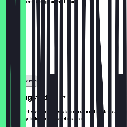
Dit restaurant heeft geen vast menu!
Toon volledige menu
Openingstijden
Zodat je niet voor gesloten deuren staat, houden we
de openingstijden zo actueel mogelijk.