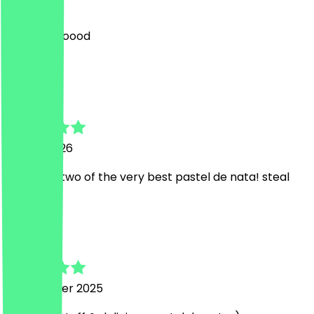
1 mei 2026
they are goood
d
david
15 april 2026
2,45€ for two of the very best pastel de nata! steal
K
Kristina
6 november 2025