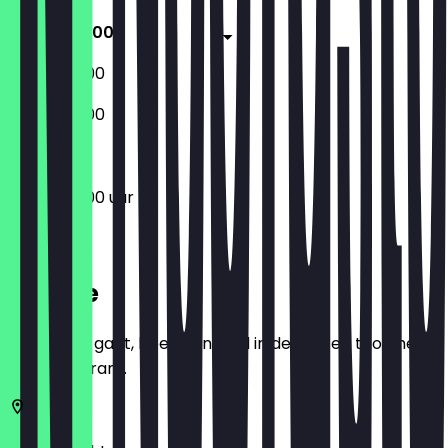
09:00 - 18:00
09:00 - 18:00
09:00 - 18:00
09:00 - 18:00 uur
Locatie
Voordat je gaat, boek een deal in de app en toon het in
het restaurant.