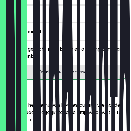
90 dagen
in het restaurant
Bestel een gerecht naar keuze en ontvang een gratis
warme drank.
Download de app om te boeken
Menu
Hier vind je het menu van het restaurant. We houden
het zo actueel mogelijk, zodat je altijd weet wat je te
wachten staat.