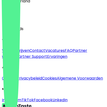
🇳🇱 Nederland
Taal
English
Nederlands
Over
Voor bedrijven
Contact
Vacatures
FAQ
Partner
worden
Partner Support
Ervaringen
Juridisch
Colofon
Privacybeleid
Cookies
Algemene Voorwaarden
Sociaal
Instagram
TikTok
Facebook
LinkedIn