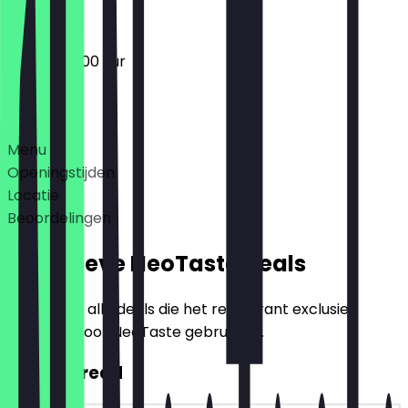
09:00 - 20:00 uur
Deals
Menu
Openingstijden
Locatie
Beoordelingen
Exclusieve NeoTaste Deals
Hier vind je alle deals die het restaurant exclusief
aanbiedt voor NeoTaste gebruikers.
2voor1 Bread