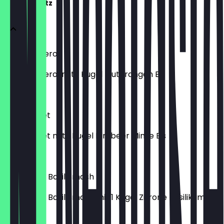
Frozen Spritz
Frozen Aperol
Frozen Aperol mit 1 Kugel Blutorangen Eis
€ 7,50
Frozen Lillet
Frozen Lillet mit 1 Kugel Himbeer Minze Eis
€ 7,50
Frozen Gin Basil Smash
Frozen Gin Basil Smash mit 1 Kugel Zitrone Basilikum Eis
€ 7,50