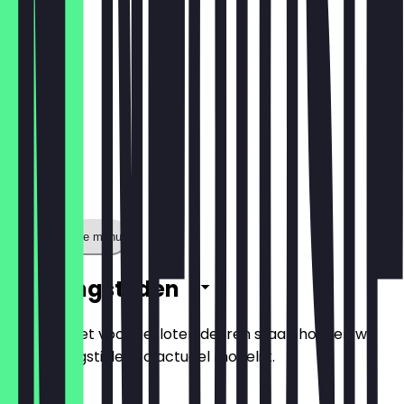
Toon volledige menu
Openingstijden
Zodat je niet voor gesloten deuren staat, houden we
de openingstijden zo actueel mogelijk.