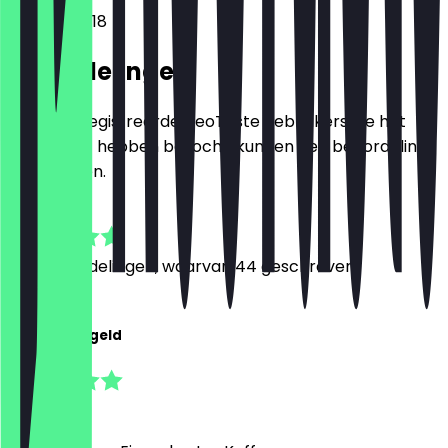
Hofstraße 18
Beoordelingen
Alleen geregistreerde NeoTaste gebruikers die het
restaurant hebben bezocht, kunnen een beoordeling
achterlaten.
4.8
350
Beoordelingen, waarvan 44 geschreven
J
Jona Reidegeld
5 juli 2026