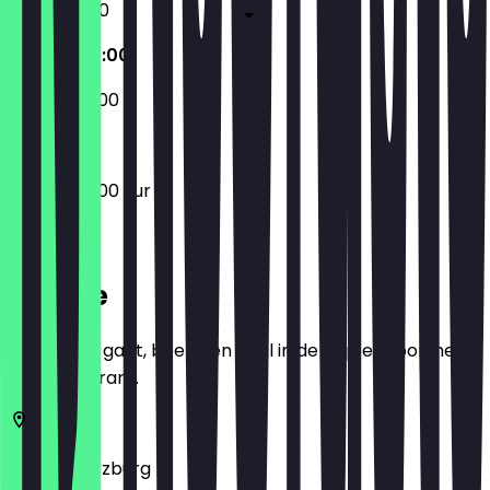
10:00 - 19:00
09:00 - 20:00
09:00 - 20:00
09:00 - 20:00 uur
Locatie
Voordat je gaat, boek een deal in de app en toon het in
het restaurant.
97070
Würzburg