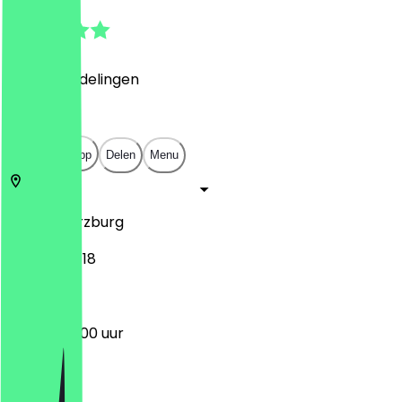
4.8
(
350
Beoordelingen
)
€
€
€
€
Open in app
Delen
Menu
97070
Würzburg
Hofstraße 18
09:00 - 20:00 uur
Maandag