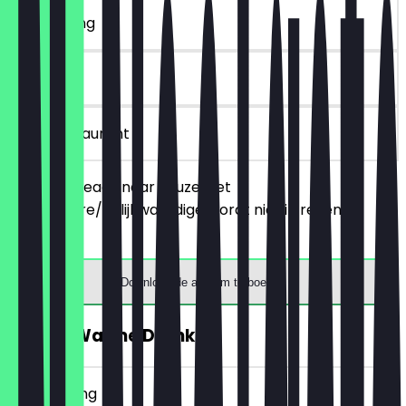
~€ 9 korting
90 dagen
in het restaurant
Bestel 2 breads naar keuze, het
goedkopere/gelijkwaardige wordt niet in rekening
gebracht.
Download de app om te boeken
GRATIS Warme Drank
~€ 4 korting