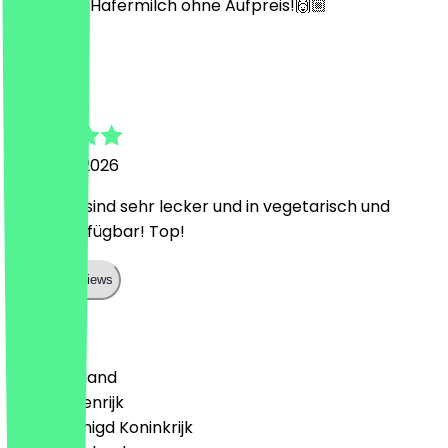
Essen und Hafermilch ohne Aufpreis!🙌🏼
H
Hannah
15 maart 2026
Die Brote sind sehr lecker und in vegetarisch und
vegan verfügbar! Top!
Show all reviews
Land
🇩🇪 Duitsland
🇦🇹 Oostenrijk
🇬🇧 Verenigd Koninkrijk