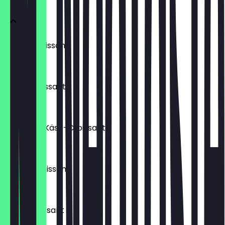
Laugencroissant
€ 1,70
Buttercroissant
€ 1,60
Schinken-Käse-Croissant
€ 1,80
Schokocroissant
€ 1,80
Nuss-Croissant