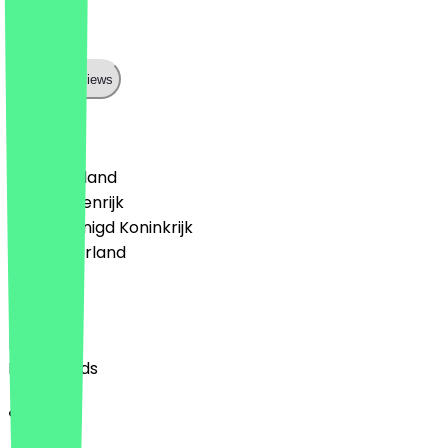
Top
Show all reviews
Land
🇩🇪 Duitsland
🇦🇹 Oostenrijk
🇬🇧 Verenigd Koninkrijk
🇳🇱 Nederland
Taal
English
Nederlands
Over