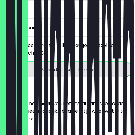
30 dagen
in het restaurant
Je bestelt een pretzel (alleen laugenpretzel) en
betaalt slechts €1.
Download de app om te boeken
Menu
Hier vind je het menu van het restaurant. We houden
het zo actueel mogelijk, zodat je altijd weet wat je te
wachten staat.
Croissant