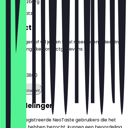
97070
Würzburg
Bahnhofplatz 1
Contact
Heb je vragen of wil je een tafel reserveren? Hier vind
je alle belangrijke contactgegevens.
Telefoon
+499314653800
Bel het restaurant
Beoordelingen
Alleen geregistreerde NeoTaste gebruikers die het
restaurant hebben bezocht, kunnen een beoordeling