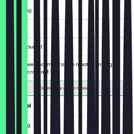
~€ 2 korting
30 dagen
in het restaurant
Je bestelt een warme drank in maat M en krijgt er
gratis een croissant bij.
Download de app om te boeken
€1 Pretzel
~€ 1 korting