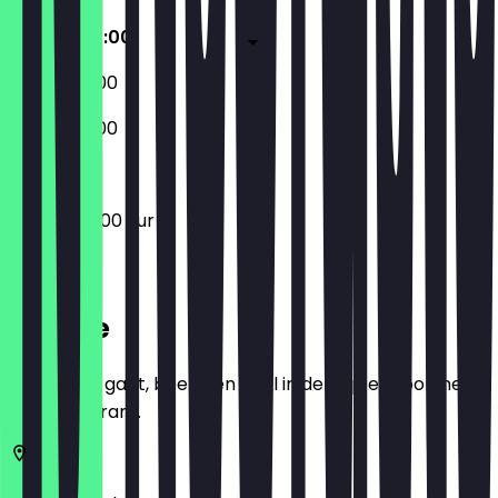
05:00 - 20:00
05:00 - 18:00
05:00 - 18:00
05:00 - 20:00 uur
Locatie
Voordat je gaat, boek een deal in de app en toon het in
het restaurant.