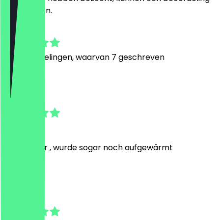
achterlaten.
4.8
74
Beoordelingen, waarvan 7 geschreven
C
Celine
26 juli 2026
sehr lecker , wurde sogar noch aufgewärmt
D
David