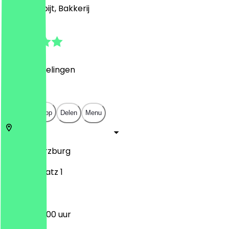
Café, Ontbijt, Bakkerij
4.8
(
74
Beoordelingen
)
€
€
€
€
Open in app
Delen
Menu
97070
Würzburg
Bahnhofplatz 1
05:00 - 20:00 uur