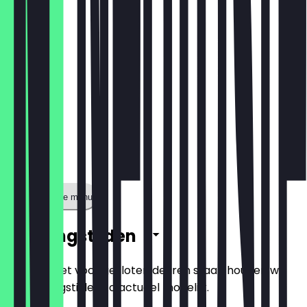
€ 1,80
Toon volledige menu
Openingstijden
Zodat je niet voor gesloten deuren staat, houden we
de openingstijden zo actueel mogelijk.