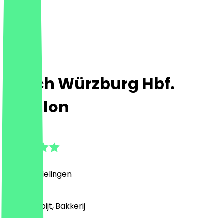
Ditsch Würzburg Hbf.
Pavillon
4.8
(
74
Beoordelingen
)
Café, Ontbijt, Bakkerij