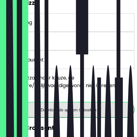
2voor1 Pizza
~€ 3 korting
30 dagen
in het restaurant
Bestel 2 pizza's naar keuze, de
goedkopere/gelijkwaardige wordt niet in rekening
gebracht.
Download de app om te boeken
GRATIS Croissant