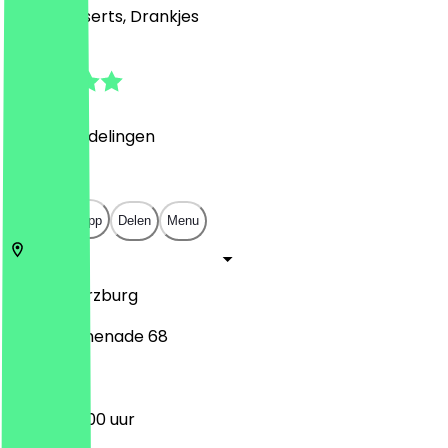
Café, Desserts, Drankjes
4.6
(
270
Beoordelingen
)
€
€
€
€
Open in app
Delen
Menu
97070
Würzburg
Juliuspromenade 68
07:00 - 01:00 uur