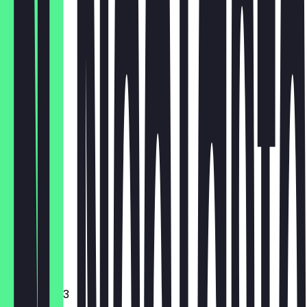
€ 26,55
HH
€ 18,00
Brownie
€ 2,95
Cookie
€ 2,95
Croissant
Muffin
€ 2,95
Mini donut 3