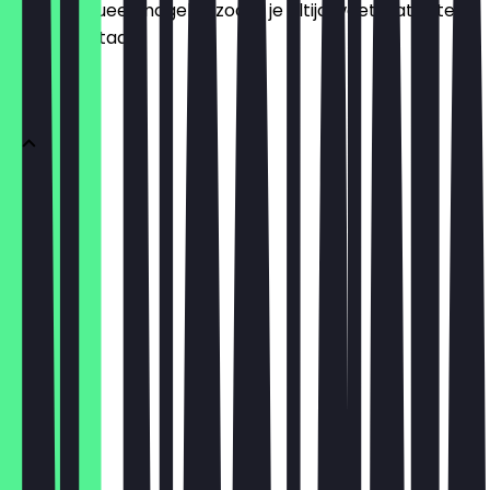
het zo actueel mogelijk, zodat je altijd weet wat je te
wachten staat.
DONUTS
1 Donut
€ 2,95
3er Box
€ 8,85
6er Box
€ 14,75
12er Box