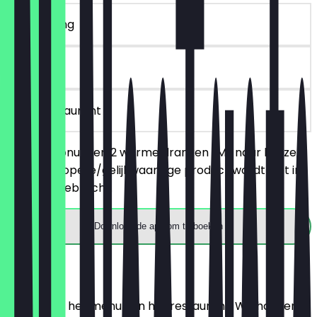
~€ 9 korting
90 dagen
in het restaurant
Bestel 2 donuts en 2 warme dranken (M) naar keuze,
het goedkopere/gelijkwaardige product wordt niet in
rekening gebracht.
Download de app om te boeken
Menu
Hier vind je het menu van het restaurant. We houden