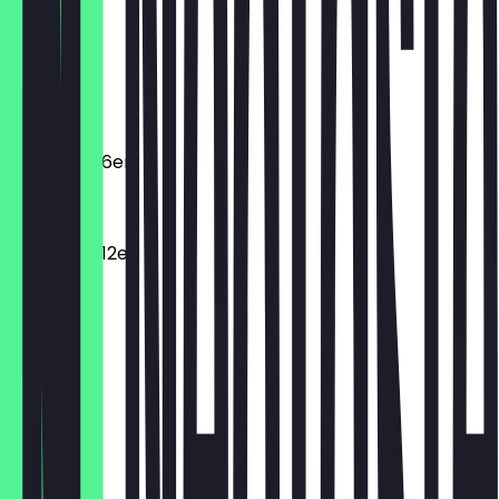
€ 2,95
Macarons
€ 2,20
Macarons 6er
€ 11,00
Macarons 12er
€ 19,80
Dunclair
€ 3,95
Spritzring
€ 2,95