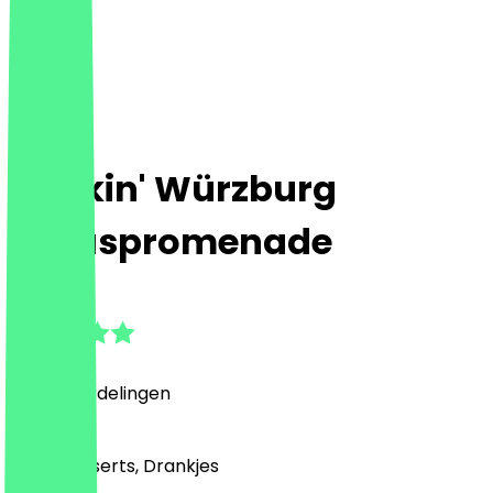
Dunkin' Würzburg
Juliuspromenade
4.6
(
270
Beoordelingen
)
Café, Desserts, Drankjes