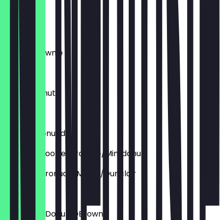
Cronudd
€ 4,45
Deluxe Brownie
€ 3,95
Deluxe Donut
€ 4,45
Deluxe Cronudd
Aufpreis: Cookie/brownie/Mini donut
Aupfreis: Cronudd/Muffin/Dunclair
€ 1,50
Aufpreis: DDonut/DBrownie