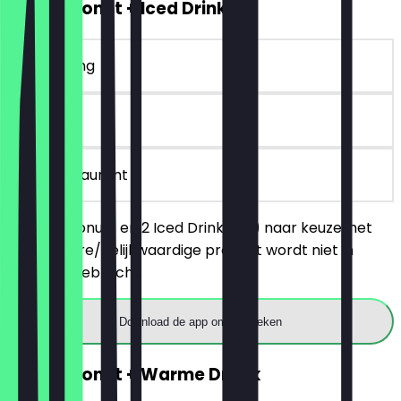
2voor1 Donut + Iced Drink
~€ 8 korting
30 dagen
in het restaurant
Bestel 2 Donuts en 2 Iced Drinks (M) naar keuze, het
goedkopere/gelijkwaardige product wordt niet in
rekening gebracht.
Download de app om te boeken
2voor1 Donut + Warme Drank