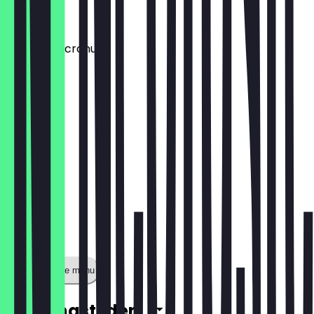
€ 1,50
Aufpreis: Dcronudd
€ 1,50
Toon volledige menu
Openingstijden