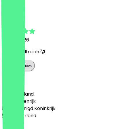
I
Ingrid
23 mei 2026
Net und hilfreich 🥰
Show all reviews
Land
🇩🇪 Duitsland
🇦🇹 Oostenrijk
🇬🇧 Verenigd Koninkrijk
🇳🇱 Nederland
Taal