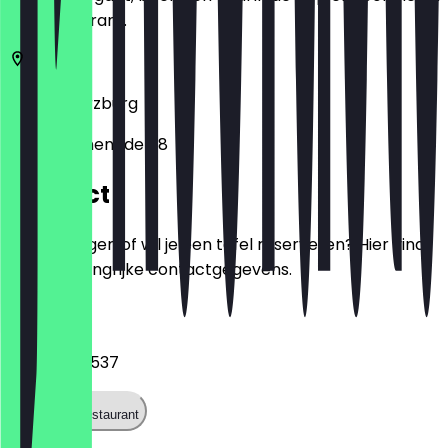
het restaurant.
97070
Würzburg
Juliuspromenade 68
Contact
Heb je vragen of wil je een tafel reserveren? Hier vind
je alle belangrijke contactgegevens.
Telefoon
017632663537
Bel het restaurant