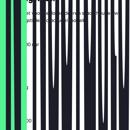
Zodat je niet voor gesloten deuren staat, houden we
de openingstijden zo actueel mogelijk.
07:00 - 01:00 uur
Maandag
Dinsdag
Woensdag
Donderdag
Vrijdag
Zaterdag
Zondag
07:00 - 23:00