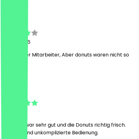
N
NeoTaster
26 juni 2026
Sehr netter Mitarbeiter, Aber donuts waren nicht so
lecker
M
Melissa
9 juni 2026
Ice Latte war sehr gut und die Donuts richtig frisch.
schnelle und unkomplizierte Bedienung.