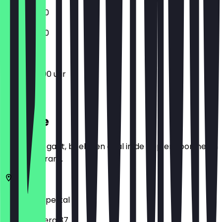
12:00 - 19:00
12:00 - 19:00
12:00 - 20:00 uur
Locatie
Voordat je gaat, boek een deal in de app en toon het in
het restaurant.
42103
Wuppertal
Döppersberg 37