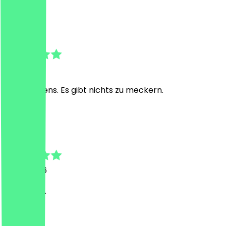
U
Uwe
9 juni 2026
Alles bestens. Es gibt nichts zu meckern.
K
Korcan
8 mei 2026
Schmeckt.
K