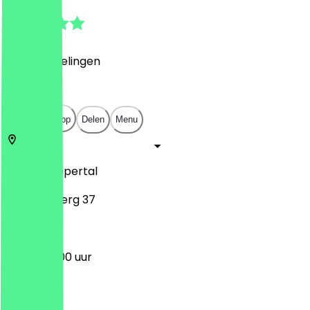
4.5
(
90
Beoordelingen
)
€
€
€
€
Open in app
Delen
Menu
42103
Wuppertal
Döppersberg 37
12:00 - 20:00 uur
Maandag