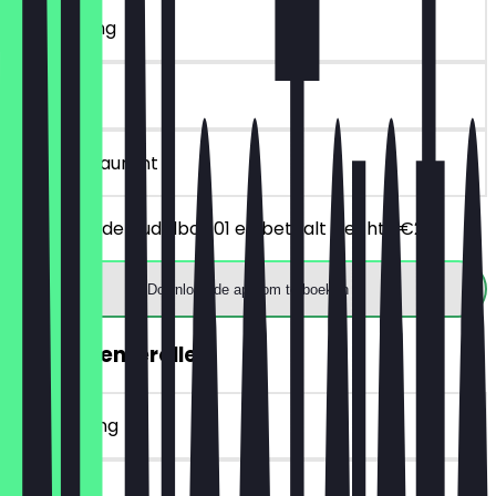
~€ 3 korting
30 dagen
in het restaurant
Je bestelt de Nudelbox 01 en betaalt slechts €2.
Download de app om te boeken
GRATIS Lenterollen
~€ 4 korting
30 dagen