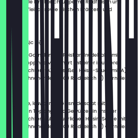
Traditionelle Rindfleischsuppe mit Rindfleisch und
Hähnchenfleisch sowie frischen Kräutern und
Gewürzen
€ 12,50
Phở Tôm Đặc Biệt
Suppe aus Garnelen und Reisbandnudelsalat mit
frischen Toppings, verfeinert mit einer in unserer
hausgemachten, würzig-süßen Hoisin-Sauce mit A)
Tofu B) Hähnchenfleisch C) Rindfleisch D) Garnelen
Miến Trộn
Tiefgarnele, lauwarmer Glasnudelsalat mit
gebratenen Toppings und Gewürzen in unserer
hausgemachten, süß-säuerlichen Hoisin-Sauce mit A)
Tofu B) Hähnchenfleisch C) Rindfleisch D) Garnelen