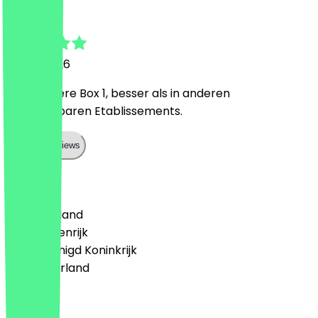
Korcan
11 april 2026
Sehr leckere Box 1, besser als in anderen
vergleichbaren Etablissements.
Show all reviews
Land
🇩🇪 Duitsland
🇦🇹 Oostenrijk
🇬🇧 Verenigd Koninkrijk
🇳🇱 Nederland
Taal