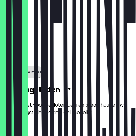
Toon volledige menu
Openingstijden
Zodat je niet voor gesloten deuren staat, houden we
de openingstijden zo actueel mogelijk.