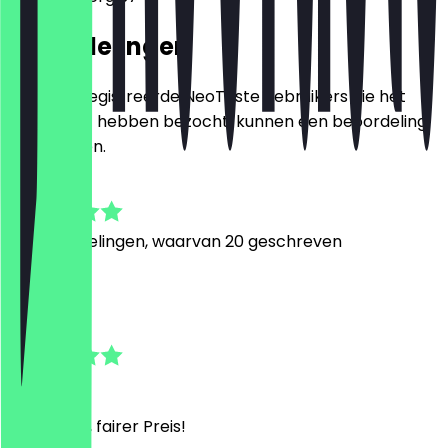
Beoordelingen
Alleen geregistreerde NeoTaste gebruikers die het
restaurant hebben bezocht, kunnen een beoordeling
achterlaten.
4.5
90
Beoordelingen, waarvan 20 geschreven
K
Korcan
23 juli 2026
Schmeckt, fairer Preis!