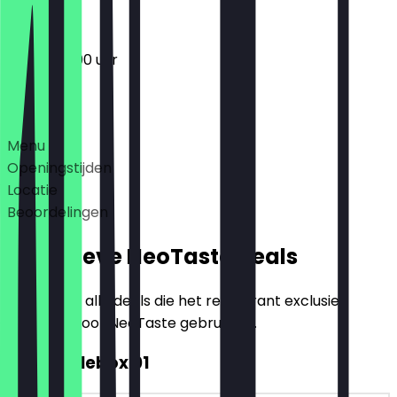
12:00 - 20:00 uur
Deals
Menu
Openingstijden
Locatie
Beoordelingen
Exclusieve NeoTaste Deals
Hier vind je alle deals die het restaurant exclusief
aanbiedt voor NeoTaste gebruikers.
€2 Noodlebox 01