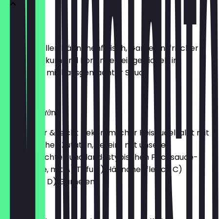
Gỏi Cuốn
Sommerrollen Hähnchenfleisch, Garnelen, frischer
Salat, Basilikum und Koriander, eingewickelt in
Reispapier mit hausgemachter Sauce
€ 7,50
Bún Thịt Nướng
Lauwarmer & leicht bekömmlicher Reisnudelsalat mit
vielen frischen Zutaten, vereint mit unserer
hausgemachten und landestypischen Fischsauce-
Vinaigrette, mit A) Tofu B) Hähnchenfleisch C)
Rindfleisch D) Garnelen
Phở Hà Nội