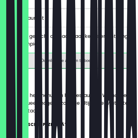
in het restaurant
Bestel een gerecht of snack naar keuze en ontvang
gratis loempia's.
Download de app om te boeken
Menu
Hier vind je het menu van het restaurant. We houden
het zo actueel mogelijk, zodat je altijd weet wat je te
wachten staat.
VIETNAMESISCHE SPEZIALITÄTEN