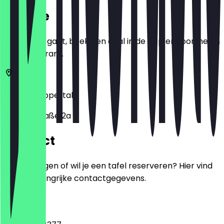
Locatie
Voordat je gaat, boek een deal in de app en toon het in
het restaurant.
42697
Wuppertal
Prinzenstraße 2a
Contact
Heb je vragen of wil je een tafel reserveren? Hier vind
je alle belangrijke contactgegevens.
Telefoon