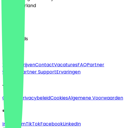
🇳🇱 Nederland
Taal
English
Nederlands
Over
Voor bedrijven
Contact
Vacatures
FAQ
Partner
worden
Partner Support
Ervaringen
Juridisch
Colofon
Privacybeleid
Cookies
Algemene Voorwaarden
Sociaal
Instagram
TikTok
Facebook
LinkedIn