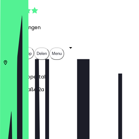
5.0
(
1
Beoordelingen
)
€
€
€
€
Open in app
Delen
Menu
42697
Wuppertal
Prinzenstraße 2a
Maandag
Dinsdag
Woensdag