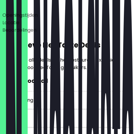
Deals
Openingstijden
Locatie
Beoordelingen
Exclusieve NeoTaste Deals
Hier vind je alle deals die het restaurant exclusief
aanbiedt voor NeoTaste gebruikers.
2voor1 Cocktail
~€ 10 korting
90 dagen