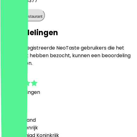
0212 68598377
Bel het restaurant
Beoordelingen
Alleen geregistreerde NeoTaste gebruikers die het
restaurant hebben bezocht, kunnen een beoordeling
achterlaten.
5.0
1
Beoordelingen
Land
🇩🇪 Duitsland
🇦🇹 Oostenrijk
🇬🇧 Verenigd Koninkrijk