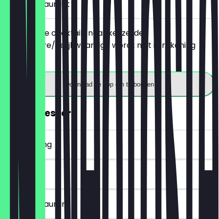
in het restaurant
Bestel twee cocktails naar keuze, de
goedkopere/gelijkwaardige wordt niet in rekening
gebracht.
Download de app om te boeken
2voor1 Dessert
~€ 8 korting
90 dagen
in het restaurant