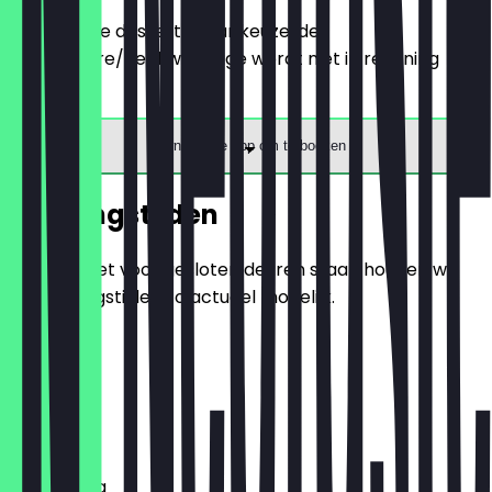
Bestel twee desserts naar keuze, de
goedkopere/gelijkwaardige wordt niet in rekening
gebracht.
Download de app om te boeken
Openingstijden
Zodat je niet voor gesloten deuren staat, houden we
de openingstijden zo actueel mogelijk.
Maandag
Dinsdag
Woensdag
Donderdag