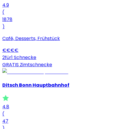
4.9
(
1878
)
Café, Desserts, Frühstück
€
€
€
€
2für1 Schnecke
GRATIS Zimtschnecke
Ditsch Bonn Hauptbahnhof
4.8
(
47
)