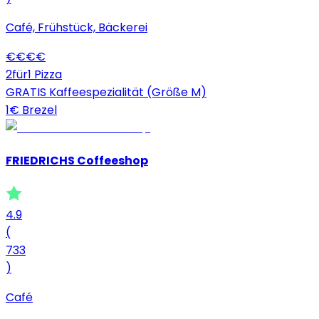
Café, Frühstück, Bäckerei
€
€
€
€
2für1 Pizza
GRATIS Kaffeespezialität (Größe M)
1€ Brezel
FRIEDRICHS Coffeeshop
4.9
(
733
)
Café