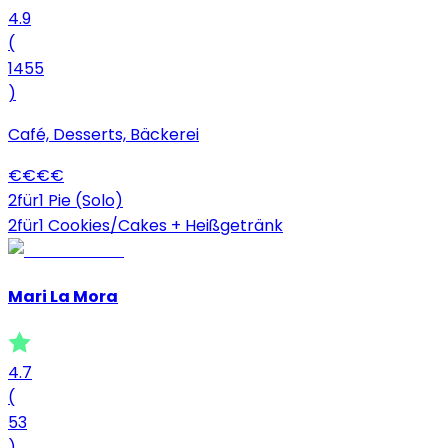
4.9
(
1455
)
Café, Desserts, Bäckerei
€
€
€
€
2für1 Pie (Solo)
2für1 Cookies/Cakes + Heißgetränk
Mari La Mora
4.7
(
53
)