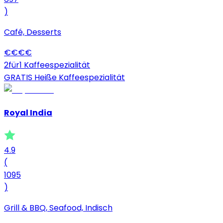
)
Café, Desserts
€
€
€
€
2für1 Kaffeespezialität
GRATIS Heiße Kaffeespezialität
Royal India
4.9
(
1095
)
Grill & BBQ, Seafood, Indisch