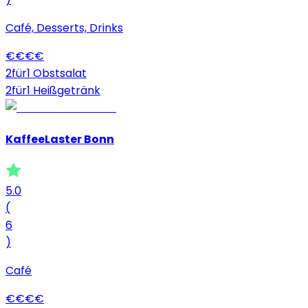
Café, Desserts, Drinks
€
€
€
€
2für1 Obstsalat
2für1 Heißgetränk
KaffeeLaster Bonn
5.0
(
6
)
Café
€
€
€
€