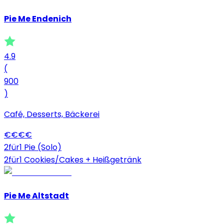
Pie Me Endenich
4.9
(
900
)
Café, Desserts, Bäckerei
€
€
€
€
2für1 Pie (Solo)
2für1 Cookies/Cakes + Heißgetränk
Pie Me Altstadt