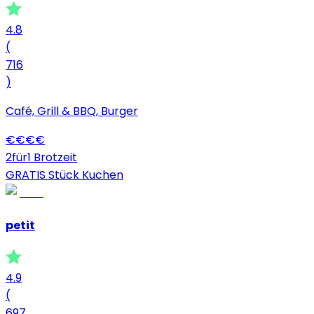
4.8
(
716
)
Café, Grill & BBQ, Burger
€
€
€
€
2für1 Brotzeit
GRATIS Stück Kuchen
petit
4.9
(
697