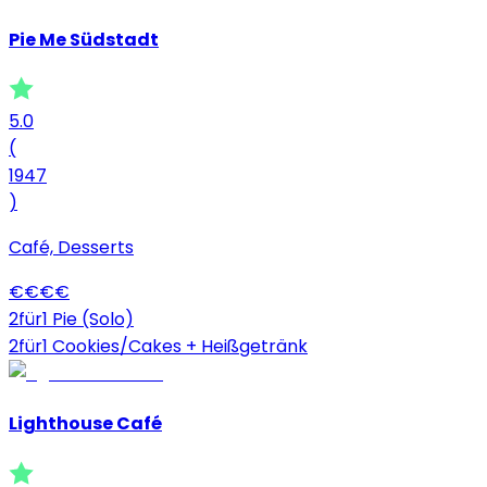
Pie Me Südstadt
5.0
(
1947
)
Café, Desserts
€
€
€
€
2für1 Pie (Solo)
2für1 Cookies/Cakes + Heißgetränk
Lighthouse Café