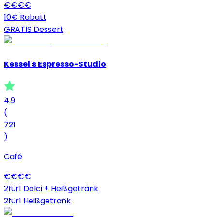
€
€
€
€
10€ Rabatt
GRATIS Dessert
Kessel's Espresso-Studio
4.9
(
721
)
Café
€
€
€
€
2für1 Dolci + Heißgetränk
2für1 Heißgetränk