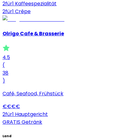
2für1 Kaffeespezialität
2für1 Crêpe
Olrigo Cafe & Brasserie
4.5
(
38
)
Café, Seafood, Frühstück
€
€
€
€
2für1 Hauptgericht
GRATIS Getränk
Land