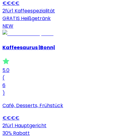
€
€
€
€
2für1 Kaffeespezialität
GRATIS Heißgetränk
NEW
Kaffeesaurus |Bonn|
5.0
(
6
)
Café, Desserts, Frühstück
€
€
€
€
2für1 Hauptgericht
30% Rabatt