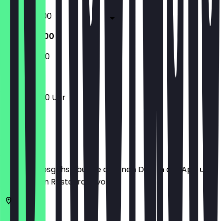
09:00 - 17:00
10:00 - 17:00
10:00 - 17:00
10:00 - 17:00 Uhr
Ort
Bevor du losgehst, buche dir einen Deal in der App und
zeige ihn im Restaurant vor.