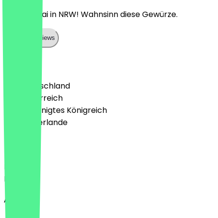
Bester Chai in NRW! Wahnsinn diese Gewürze.
Show all reviews
Land
🇩🇪 Deutschland
🇦🇹 Österreich
🇬🇧 Vereinigtes Königreich
🇳🇱 Niederlande
Sprache
Deutsch
English
About