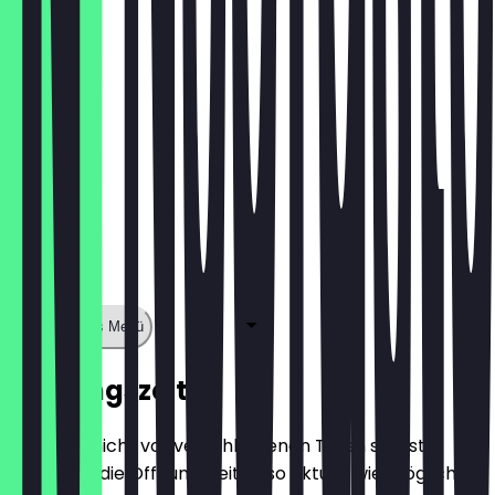
5,50 €
Zeige ganzes Menü
Öffnungszeiten
Damit du nicht vor verschlossenen Türen stehst,
halten wir die Öffnungszeiten so aktuell wie möglich.