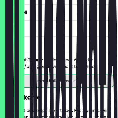
~6 € Vorteil
90 Tage
vor Ort
Du bestellst 2 Curry Patties deiner Wahl, der
günstigere/preisgleiche wird nicht berechnet.
App zum Einlösen herunterladen
Speisekarte
Hier findest du die Speisekarte des Restaurants. Wir
aktualisieren sie so oft wie möglich, damit du immer