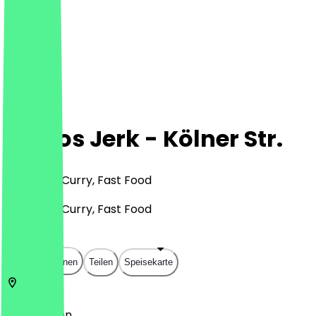
Jomos Jerk - Kölner Str.
Karibisch, Curry, Fast Food
Karibisch, Curry, Fast Food
€
€
€
€
In App öffnen
Teilen
Speisekarte
53840
Bonn