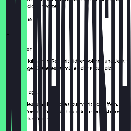
weißt, was dich erwartet.
HAUPTSPEISEN
Jerk Chicken
Gegrilltes Hähnchen, Reis mit Kidneybohnen und Jerk-
Soße dazu gedünstetes Gemüse oder Krautsalat
9,00 €
Curry des Tages
Traditionelles jamaikanisches Curry mit Kartoffeln,
Karotten, Reis mit Kidneybohnen, dazu gedünstetes
Gemüse oder Krautsalat
9,50 €