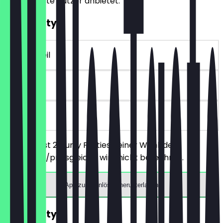
für NeoTaste Nutzer anbietet.
2für1 Patty
~9 € Vorteil
90 Tage
vor Ort
Du bestellst 2 Curry Patties deiner Wahl, der
günstigere/preisgleiche wird nicht berechnet.
App zum Einlösen herunterladen
2für1 Pattys