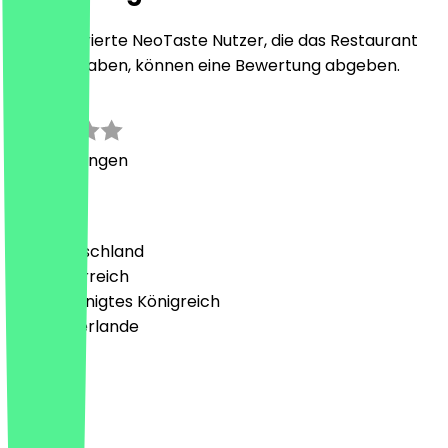
Nur registrierte NeoTaste Nutzer, die das Restaurant
besucht haben, können eine Bewertung abgeben.
0.0
0
Bewertungen
Land
🇩🇪 Deutschland
🇦🇹 Österreich
🇬🇧 Vereinigtes Königreich
🇳🇱 Niederlande
Sprache
Deutsch
English