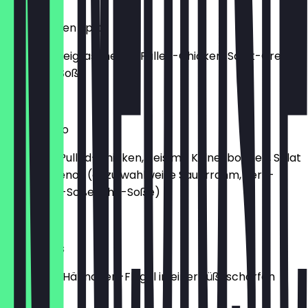
Jerk Chicken Split
Frittierte Teigtasche mit Pulled-Chicken, Salat-Creme
und Jerk-Soße
5,50 €
Jerk Burrito
Wrap mit Pulled-Chicken, Reis mit Kidneybohnen, Salat
und Jalapenos (dazu wahlweise Sauerrahm, Jerk-
Soße, BBQ-Soße, Chili-Soße)
6,50 €
Jerk Wings
5 gegrillte Hähnchen-Flügel in einer süß-scharfen
Soße