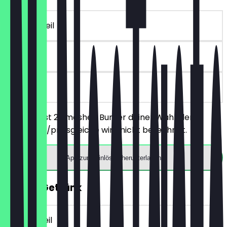
~17 € Vorteil
90 Tage
vor Ort
Du bestellst 2 Smashed Burger deiner Wahl, der
günstigere/preisgleiche wird nicht berechnet.
App zum Einlösen herunterladen
GRATIS Getränk
~4 € Vorteil