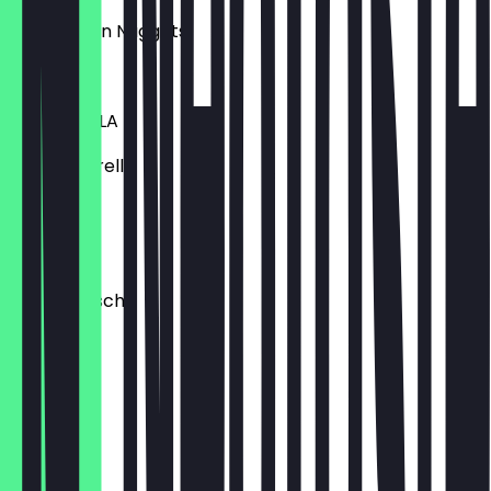
mit Chicken Nuggets
8,50 €
MOZZARELLA
mit Mozzarella
8,50 €
TUNA
mit Thunfisch
8,50 €