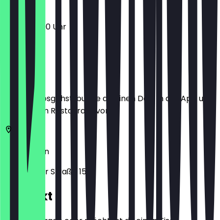
13:00 - 22:00 Uhr
Ort
Bevor du losgehst, buche dir einen Deal in der App und
zeige ihn im Restaurant vor.
53773
Bonn
Frankfurter Straße 15B
Kontakt