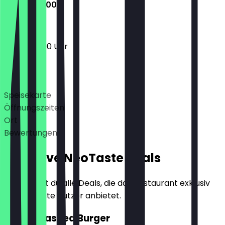
13:00 - 22:00
13:00 - 22:00 Uhr
Deals
Speisekarte
Öffnungszeiten
Ort
Bewertungen
Exklusive NeoTaste Deals
Hier findest du alle Deals, die das Restaurant exklusiv
für NeoTaste Nutzer anbietet.
2für1 Smashed Burger