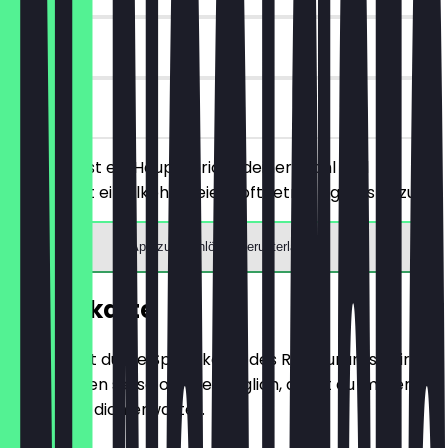
90 Tage
vor Ort
Du bestellst ein Hauptgericht deiner Wahl und
bekommst ein alkoholfreies Softgetränk gratis dazu.
App zum Einlösen herunterladen
Speisekarte
Hier findest du die Speisekarte des Restaurants. Wir
aktualisieren sie so oft wie möglich, damit du immer
weißt, was dich erwartet.