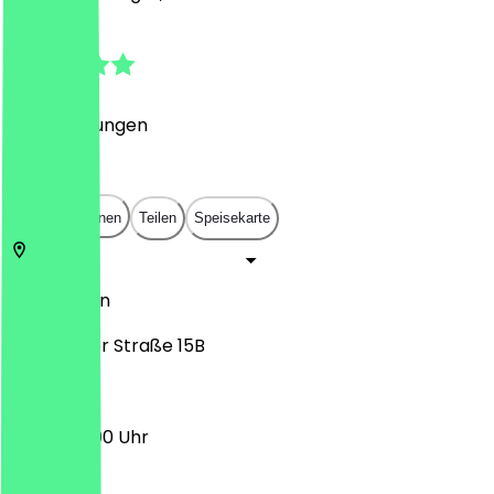
4.6
(
14
Bewertungen
)
€
€
€
€
In App öffnen
Teilen
Speisekarte
53773
Bonn
Frankfurter Straße 15B
13:00 - 22:00 Uhr