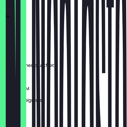
SALATE
MIXED
6,50 €
CHICKEN
mit Hähnchenbrustfilet
8,50 €
MUSHROOM
mit Champignons
8,50 €
NUGGET