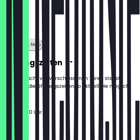
Zeige ganzes Menü
Öffnungszeiten
Damit du nicht vor verschlossenen Türen stehst,
halten wir die Öffnungszeiten so aktuell wie möglich.
13:00 - 22:00 Uhr
Montag