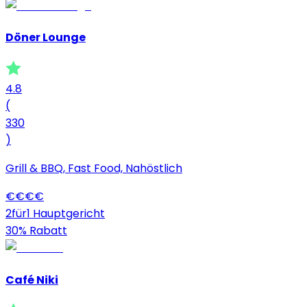
Döner Lounge
4.8
(
330
)
Grill & BBQ, Fast Food, Nahöstlich
€
€
€
€
2für1 Hauptgericht
30% Rabatt
Café Niki