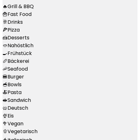
🔥
Grill & BBQ
🍟
Fast Food
🥂
Drinks
🍕
Pizza
🍰
Desserts
🥙
Nahöstlich
🍳
Frühstück
🥖
Bäckerei
🦐
Seafood
🍔
Burger
🥣
Bowls
🍝
Pasta
🥪
Sandwich
🥨
Deutsch
🍨
Eis
🥦
Vegan
🫑
Vegetarisch