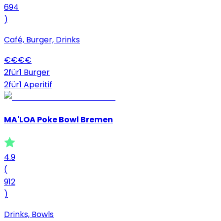
694
)
Café, Burger, Drinks
€
€
€
€
2für1 Burger
2für1 Aperitif
MA'LOA Poke Bowl Bremen
4.9
(
912
)
Drinks, Bowls