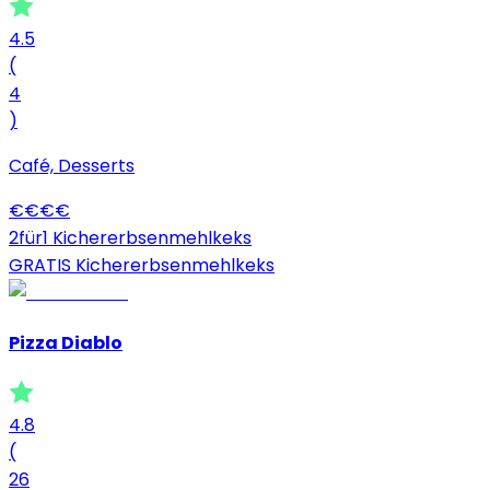
4.5
(
4
)
Café, Desserts
€
€
€
€
2für1 Kichererbsenmehlkeks
GRATIS Kichererbsenmehlkeks
Pizza Diablo
4.8
(
26