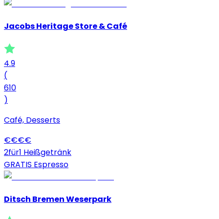
Jacobs Heritage Store & Café
4.9
(
610
)
Café, Desserts
€
€
€
€
2für1 Heißgetränk
GRATIS Espresso
Ditsch Bremen Weserpark