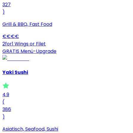
327
)
Grill & BBQ, Fast Food
€
€
€
€
2for1 Wings or Filet
GRATIS Menü-Upgrade
Yaki Sushi
4.9
(
386
)
Asiatisch, Seafood, Sushi