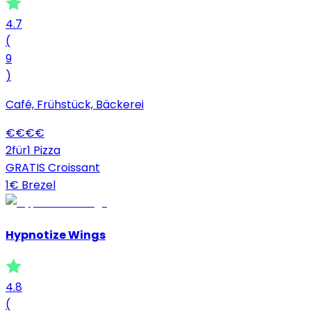
4.7
(
9
)
Café, Frühstück, Bäckerei
€
€
€
€
2für1 Pizza
GRATIS Croissant
1€ Brezel
Hypnotize Wings
4.8
(