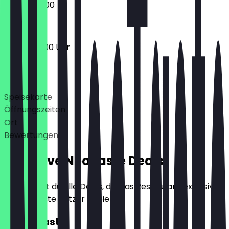
07:00 - 14:00
05:00 - 19:00 Uhr
Deals
Speisekarte
Öffnungszeiten
Ort
Bewertungen
Exklusive NeoTaste Deals
Hier findest du alle Deals, die das Restaurant exklusiv
für NeoTaste Nutzer anbietet.
2für1 Toast