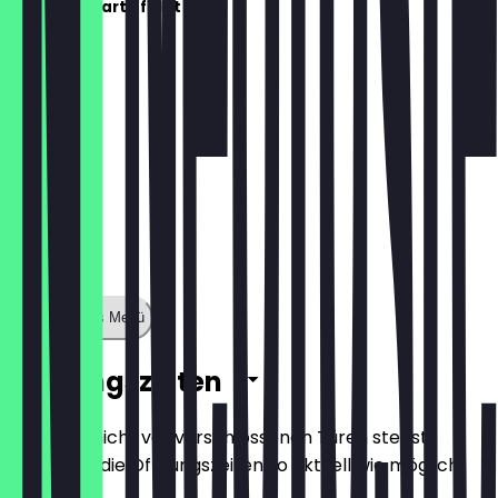
Die Speisekarte folgt bald!
Zeige ganzes Menü
Öffnungszeiten
Damit du nicht vor verschlossenen Türen stehst,
halten wir die Öffnungszeiten so aktuell wie möglich.