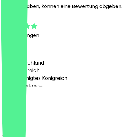
besucht haben, können eine Bewertung abgeben.
5.0
8
Bewertungen
Land
🇩🇪 Deutschland
🇦🇹 Österreich
🇬🇧 Vereinigtes Königreich
🇳🇱 Niederlande
Sprache
Deutsch
English
About