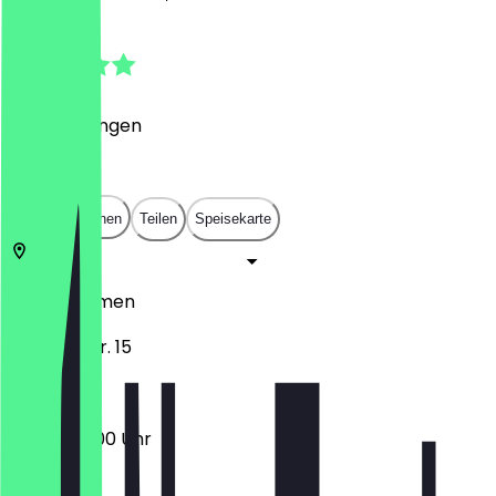
5.0
(
8
Bewertungen
)
€
€
€
€
In App öffnen
Teilen
Speisekarte
28325
Bremen
Walliser Str. 15
05:00 - 19:00 Uhr