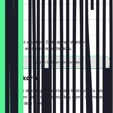
90 Tage
vor Ort
Du bestellst ein Menü (1-4) deiner Wahl und
bekommst ein Getränk gratis dazu.
App zum Einlösen herunterladen
Speisekarte
Hier findest du die Speisekarte des Restaurants. Wir
aktualisieren sie so oft wie möglich, damit du immer
weißt, was dich erwartet.