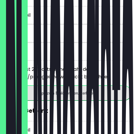
~8 € Vorteil
90 Tage
vor Ort
Du bestellst 2 Toasts deiner Wahl, der
günstigere/preisgleiche wird nicht berechnet.
App zum Einlösen herunterladen
GRATIS Getränk
~3 € Vorteil