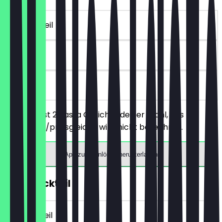
~18 € Vorteil
90 Tage
vor Ort
Du bestellst 2 Pasta Gerichte deiner Wahl, das
günstigere/preisgleiche wird nicht berechnet.
App zum Einlösen herunterladen
2für1 Cocktail
~13 € Vorteil