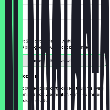
90 Tage
vor Ort
Du bestellst 2 Cocktails deiner Wahl, der
günstigere/preisgleiche wird nicht berechnet.
App zum Einlösen herunterladen
Speisekarte
Hier findest du die Speisekarte des Restaurants. Wir
aktualisieren sie so oft wie möglich, damit du immer
weißt, was dich erwartet.