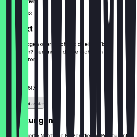
28195
Bremen
Am Markt 13
Kontakt
Hast du Fragen oder möchtest du einen Tisch
reservieren? Hier findest du alle wichtigen
Kontaktdaten.
Telefon
042167352817
Restaurant anrufen
Bewertungen
Nur registrierte NeoTaste Nutzer, die das Restaurant