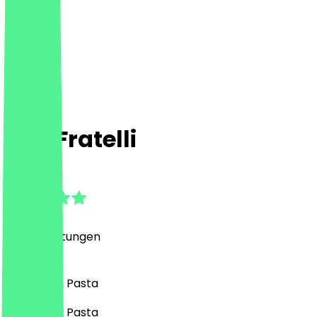
Due Fratelli
4.7
(
103
Bewertungen
)
Italienisch, Pasta
Italienisch, Pasta