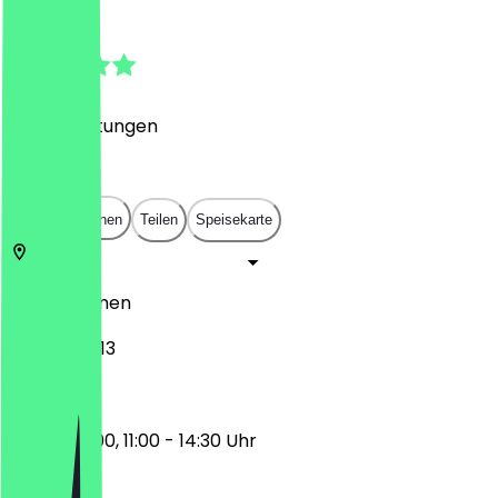
4.7
(
103
Bewertungen
)
€
€
€
€
In App öffnen
Teilen
Speisekarte
28195
Bremen
Am Markt 13
17:00 - 23:00, 11:00 - 14:30 Uhr