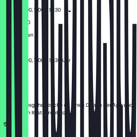
17:00 - 23:00, 11:00 - 14:30
11:00 - 23:00
Geschlossen
17:00 - 23:00, 11:00 - 14:30 Uhr
Ort
Bevor du losgehst, buche dir einen Deal in der App und
zeige ihn im Restaurant vor.