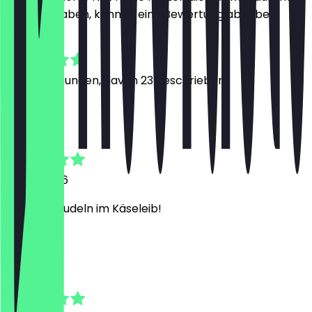
besucht haben, können eine Bewertung abgeben.
4.7
103
Bewertungen, davon 23 geschrieben
N
Nina
11. Juni 2026
Liebe die Nudeln im Käseleib!
m
maren