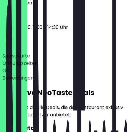
Geschlossen
17:00 - 23:00, 11:00 - 14:30 Uhr
Deals
Speisekarte
Öffnungszeiten
Ort
Bewertungen
Exklusive NeoTaste Deals
Hier findest du alle Deals, die das Restaurant exklusiv
für NeoTaste Nutzer anbietet.
2für1 Pasta