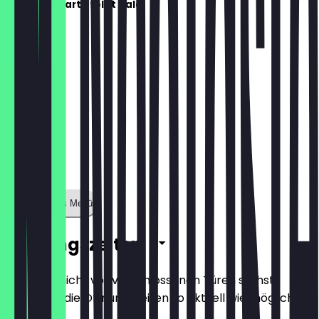
Die Speisekarte folgt bald!
Zeige ganzes Menü
Öffnungszeiten
Damit du nicht vor verschlossenen Türen stehst,
halten wir die Öffnungszeiten so aktuell wie möglich.