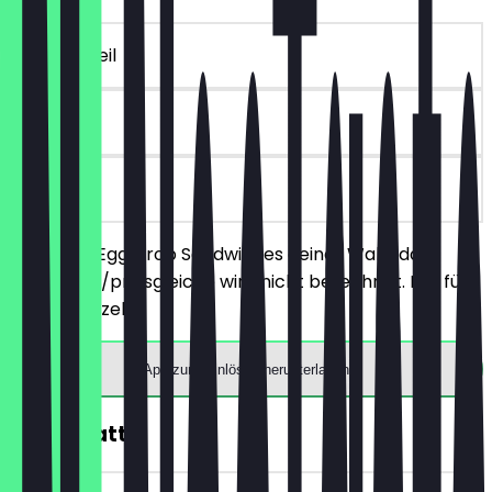
~12 € Vorteil
90 Tage
vor Ort
Bestelle 2 Egg Drop Sandwiches deiner Wahl, das
günstigere/preisgleiche wird nicht berechnet. Nur für
Vorort Verzehr!
App zum Einlösen herunterladen
10€ Rabatt