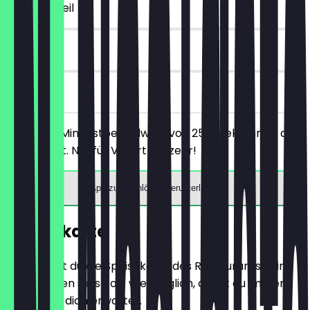
~10 € Vorteil
90 Tage
vor Ort
Ab einem Mindestbestellwert von 25€ bekommst du
10€ Rabatt. Nur für Vorort Verzehr!
App zum Einlösen herunterladen
Speisekarte
Hier findest du die Speisekarte des Restaurants. Wir
aktualisieren sie so oft wie möglich, damit du immer
weißt, was dich erwartet.