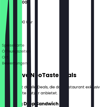
09:00 - 18:00
09:00 - 18:00 Uhr
Deals
Speisekarte
Öffnungszeiten
Ort
Bewertungen
Exklusive NeoTaste Deals
Hier findest du alle Deals, die das Restaurant exklusiv
für NeoTaste Nutzer anbietet.
2für1 Egg Drop Sandwich