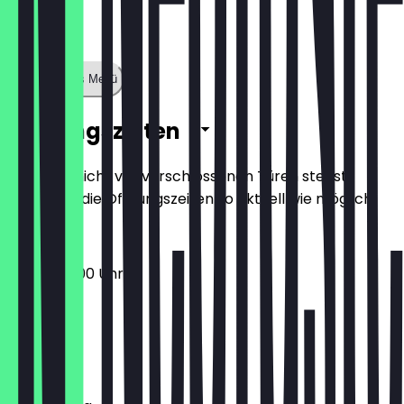
Zeige ganzes Menü
Öffnungszeiten
Damit du nicht vor verschlossenen Türen stehst,
halten wir die Öffnungszeiten so aktuell wie möglich.
09:00 - 18:00 Uhr
Montag
Dienstag
Mittwoch