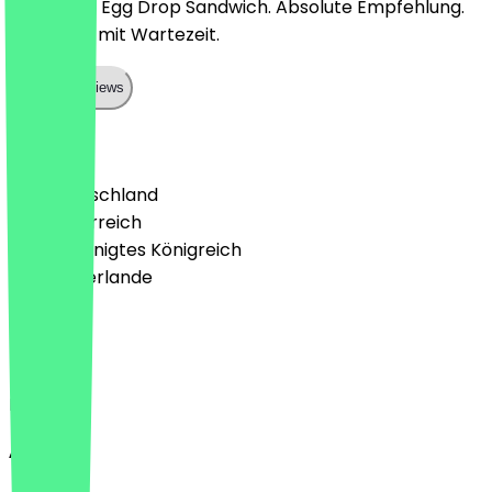
Köstliches Egg Drop Sandwich. Absolute Empfehlung.
Allerdings mit Wartezeit.
Show all reviews
Land
🇩🇪 Deutschland
🇦🇹 Österreich
🇬🇧 Vereinigtes Königreich
🇳🇱 Niederlande
Sprache
Deutsch
English
About