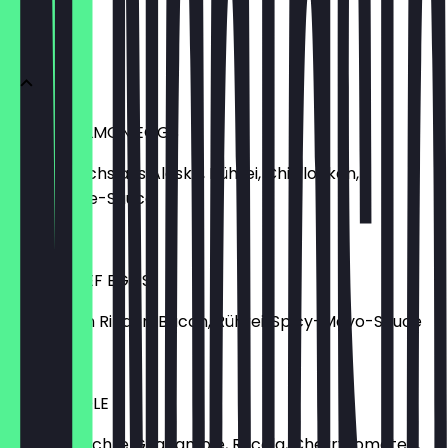
BAGEL
SARA’S SALMON EGGS
Bio-Wildlachs aus Alaska, Rührei, Chiliflocken,
Hollandaise-Sauce
11,90 €
SARA’S BEEF EGGS
Regionalen Rinder-Bacon, Rührei, Spicy-Mayo-Sauce
11,90 €
GUACAMOLE
Hausgemachte Guacamole, Rucola, Cherrytomaten,