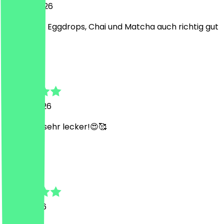
23. Juni 2026
Mega tolle Eggdrops, Chai und Matcha auch richtig gut
A
Ayşenur
25. Mai 2026
sehr sehr sehr lecker!😍🥰
J
Julius
2. Mai 2026