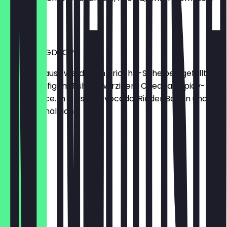
Feta
11,90 €
SARA’S EGGDROP
Sandwich aus zwei dicken Brioche-Scheiben gefüllt mit
cremig fluffigem Rührei, würzigem Cheddar, Spicy-
Mayo-Sauce. In Classic, Avocado, Rinder Bacon und
Salmon erhältlich
11,90 €