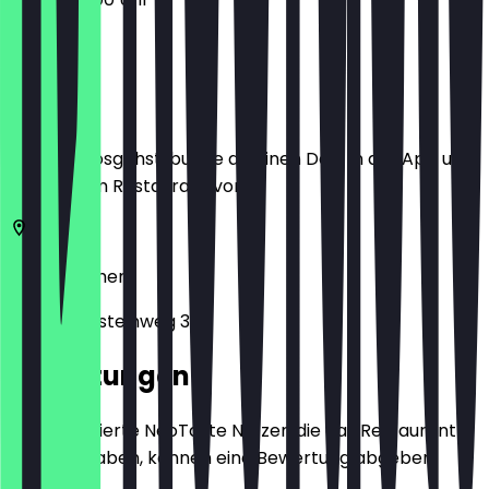
Ort
Bevor du losgehst, buche dir einen Deal in der App und
zeige ihn im Restaurant vor.
28195
Bremen
Herdentorsteinweg 38
Bewertungen
Nur registrierte NeoTaste Nutzer, die das Restaurant
besucht haben, können eine Bewertung abgeben.