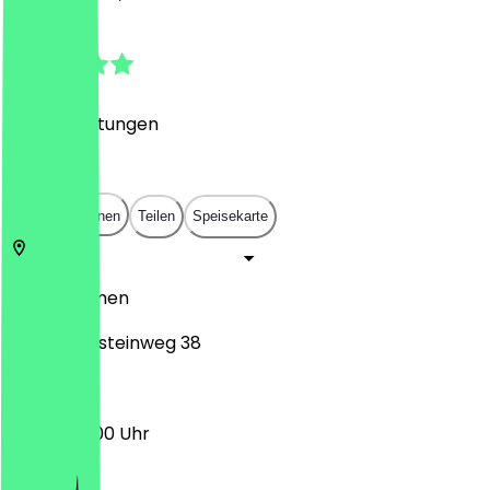
4.8
(
229
Bewertungen
)
€
€
€
€
In App öffnen
Teilen
Speisekarte
28195
Bremen
Herdentorsteinweg 38
09:00 - 18:00 Uhr