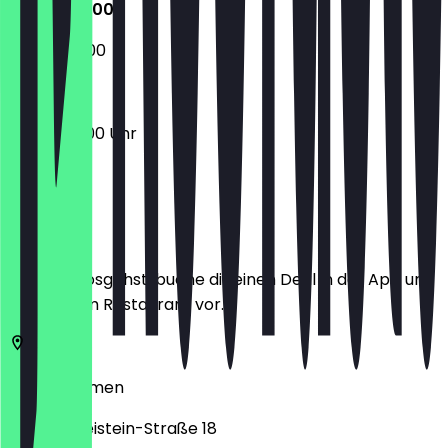
06:00 - 19:00
06:00 - 15:00
06:00 - 19:00 Uhr
Ort
Bevor du losgehst, buche dir einen Deal in der App und
zeige ihn im Restaurant vor.
28757
Bremen
Georg-Gleistein-Straße 18