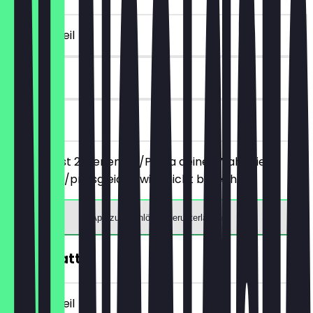
~10 € Vorteil
90 Tage
vor Ort
Du bestellst 2 Menemen/Pasta deiner Wahl, die
günstigere/preisgleiche wird nicht berechnet.
App zum Einlösen herunterladen
10€ Rabatt
~10 € Vorteil