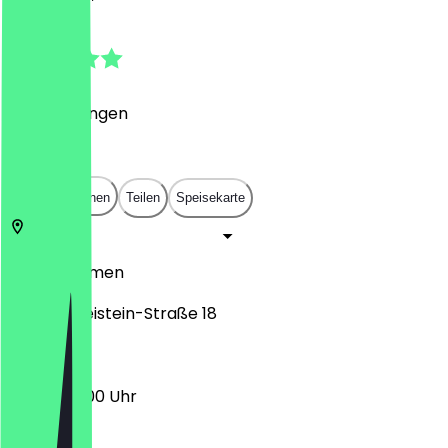
5.0
(
7
Bewertungen
)
€
€
€
€
In App öffnen
Teilen
Speisekarte
28757
Bremen
Georg-Gleistein-Straße 18
06:00 - 19:00 Uhr