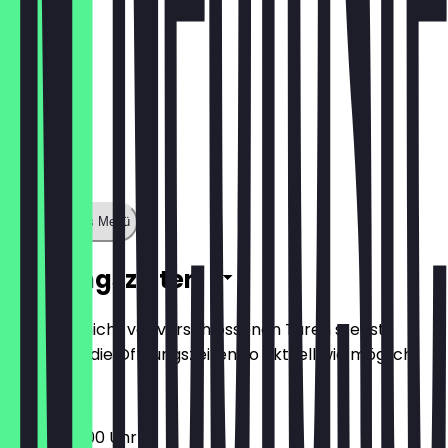
Zeige ganzes Menü
Öffnungszeiten
Damit du nicht vor verschlossenen Türen stehst,
halten wir die Öffnungszeiten so aktuell wie möglich.
06:00 - 19:00 Uhr