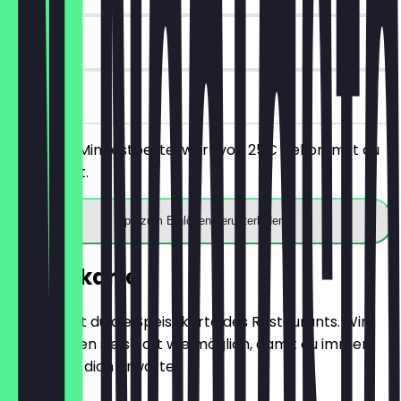
90 Tage
vor Ort
Ab einem Mindestbestellwert von 25€ bekommst du
10€ Rabatt.
App zum Einlösen herunterladen
Speisekarte
Hier findest du die Speisekarte des Restaurants. Wir
aktualisieren sie so oft wie möglich, damit du immer
weißt, was dich erwartet.