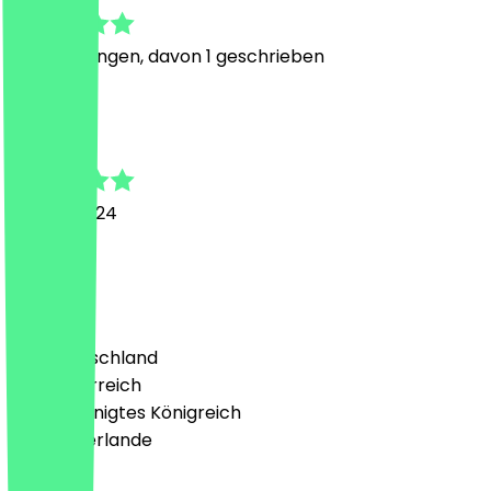
7
Bewertungen, davon 1 geschrieben
B
Birol
8. März 2024
Alles gut
Land
🇩🇪 Deutschland
🇦🇹 Österreich
🇬🇧 Vereinigtes Königreich
🇳🇱 Niederlande
Sprache