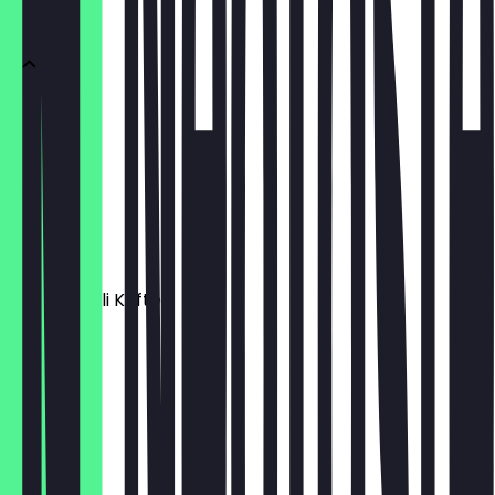
Fingerfood
Hummus
4,90 €
Foul
5,90 €
Kibbeh / Içli Köfte
6,90 €
Çiğ Köfte
5,90 €