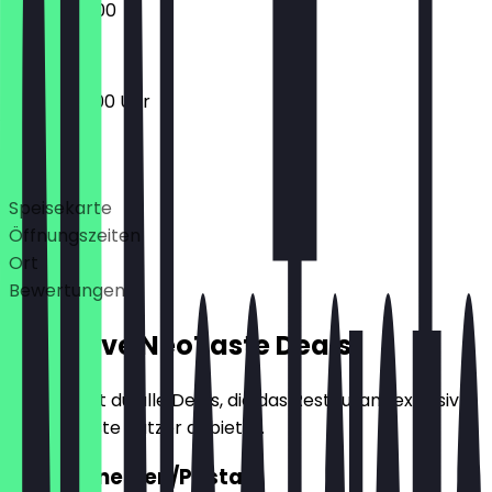
06:00 - 15:00
06:00 - 19:00 Uhr
Deals
Speisekarte
Öffnungszeiten
Ort
Bewertungen
Exklusive NeoTaste Deals
Hier findest du alle Deals, die das Restaurant exklusiv
für NeoTaste Nutzer anbietet.
2für1 Menemen/Pasta