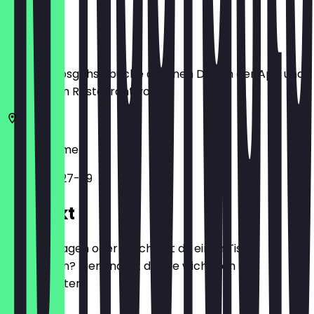
Ort
Bevor du losgehst, buche dir einen Deal in der App und
zeige ihn im Restaurant vor.
28209
Bremen
Parkallee 27-29
Kontakt
Hast du Fragen oder möchtest du einen Tisch
reservieren? Hier findest du alle wichtigen
Kontaktdaten.