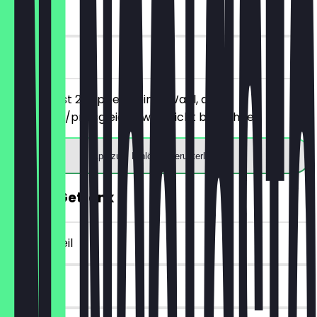
90 Tage
vor Ort
Du bestellst 2 Suppen deiner Wahl, das
günstigere/preisgleiche wird nicht berechnet.
App zum Einlösen herunterladen
GRATIS Getränk
~4 € Vorteil
90 Tage