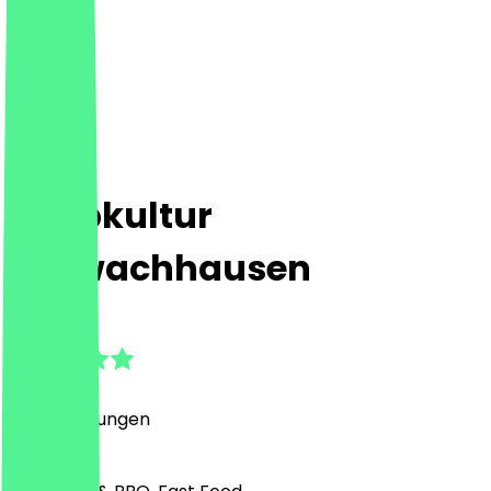
Suppkultur
Schwachhausen
4.9
(
37
Bewertungen
)