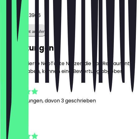
Telefon
+494217943966
Restaurant anrufen
Bewertungen
Nur registrierte NeoTaste Nutzer, die das Restaurant
besucht haben, können eine Bewertung abgeben.
4.9
37
Bewertungen, davon 3 geschrieben
J
Janina