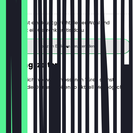
vor Ort
Du bestellst ein Hauptgericht deiner Wahl und
bekommst ein Getränk gratis dazu.
App zum Einlösen herunterladen
Öffnungszeiten
Damit du nicht vor verschlossenen Türen stehst,
halten wir die Öffnungszeiten so aktuell wie möglich.
Montag
Dienstag
Mittwoch