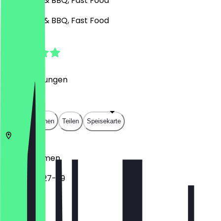
Café, Grill & BBQ, Fast Food
Café, Grill & BBQ, Fast Food
4.9
(
37
Bewertungen
)
€
€
€
€
In App öffnen
Teilen
Speisekarte
28209
Bremen
Parkallee 27-29