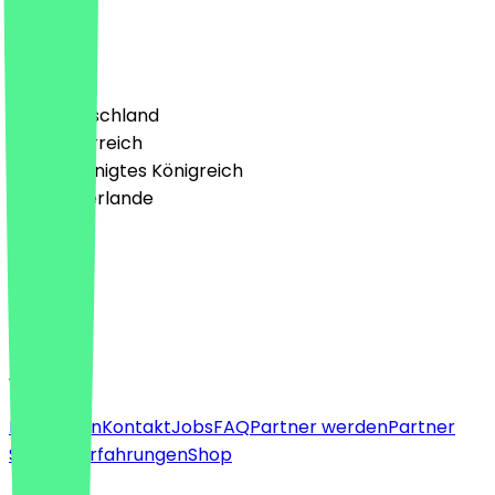
lecker
Land
🇩🇪 Deutschland
🇦🇹 Österreich
🇬🇧 Vereinigtes Königreich
🇳🇱 Niederlande
Sprache
Deutsch
English
About
Für Firmen
Kontakt
Jobs
FAQ
Partner werden
Partner
Support
Erfahrungen
Shop