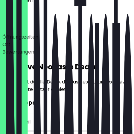
Geschlossen
Deals
Öffnungszeiten
Ort
Bewertungen
Exklusive NeoTaste Deals
Hier findest du alle Deals, die das Restaurant exklusiv
für NeoTaste Nutzer anbietet.
2für1 Suppe
~8 € Vorteil