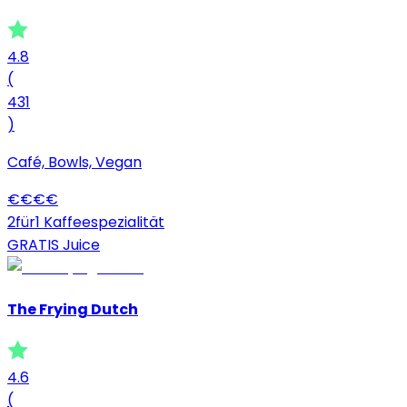
4.8
(
431
)
Café, Bowls, Vegan
€
€
€
€
2für1 Kaffeespezialität
GRATIS Juice
The Frying Dutch
4.6
(