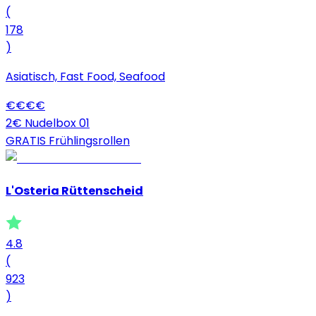
(
178
)
Asiatisch, Fast Food, Seafood
€
€
€
€
2€ Nudelbox 01
GRATIS Frühlingsrollen
L'Osteria Rüttenscheid
4.8
(
923
)