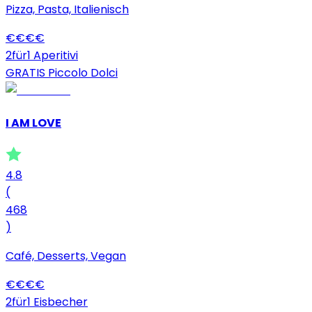
Pizza, Pasta, Italienisch
€
€
€
€
2für1 Aperitivi
GRATIS Piccolo Dolci
I AM LOVE
4.8
(
468
)
Café, Desserts, Vegan
€
€
€
€
2für1 Eisbecher