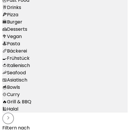
🍟
Fast Food
🥂
Drinks
🍕
Pizza
🍔
Burger
🍰
Desserts
🥦
Vegan
🍝
Pasta
🥖
Bäckerei
🍳
Frühstück
🍅
Italienisch
🦐
Seafood
🍱
Asiatisch
🥣
Bowls
🍲
Curry
🔥
Grill & BBQ
🕌
Halal
Filtern nach