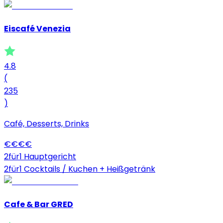
Eiscafé Venezia
4.8
(
235
)
Café, Desserts, Drinks
€
€
€
€
2für1 Hauptgericht
2für1 Cocktails / Kuchen + Heißgetränk
Cafe & Bar GRED