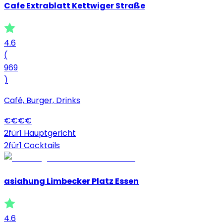
Cafe Extrablatt Kettwiger Straße
4.6
(
969
)
Café, Burger, Drinks
€
€
€
€
2für1 Hauptgericht
2für1 Cocktails
asiahung Limbecker Platz Essen
4.6