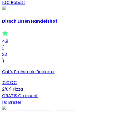
10€ Rabatt
Ditsch Essen Handelshof
4.9
(
23
)
Café, Frühstück, Bäckerei
€
€
€
€
2für1 Pizza
GRATIS Croissant
1€ Brezel