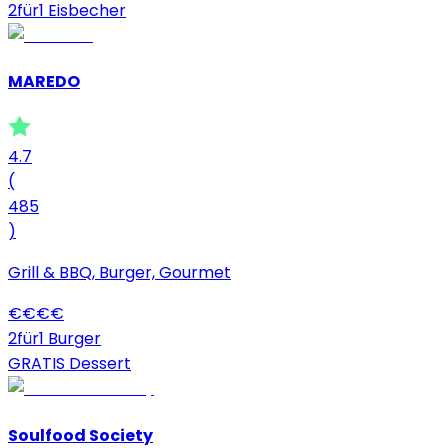
2für1 Eisbecher
MAREDO
4.7
(
485
)
Grill & BBQ, Burger, Gourmet
€
€
€
€
2für1 Burger
GRATIS Dessert
Soulfood Society