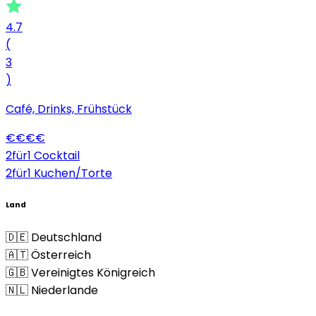
4.7
(
3
)
Café, Drinks, Frühstück
€
€
€
€
2für1 Cocktail
2für1 Kuchen/Torte
Land
🇩🇪 Deutschland
🇦🇹 Österreich
🇬🇧 Vereinigtes Königreich
🇳🇱 Niederlande