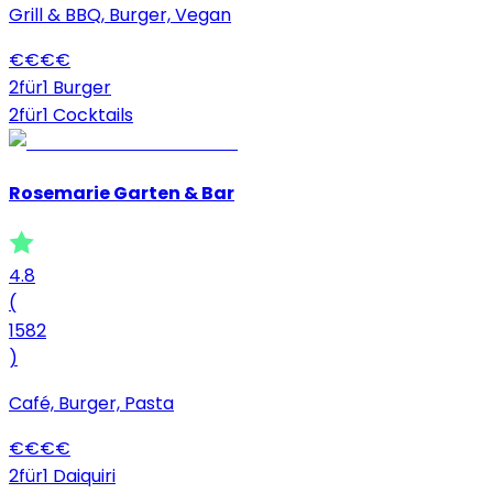
Grill & BBQ, Burger, Vegan
€
€
€
€
2für1 Burger
2für1 Cocktails
Rosemarie Garten & Bar
4.8
(
1582
)
Café, Burger, Pasta
€
€
€
€
2für1 Daiquiri