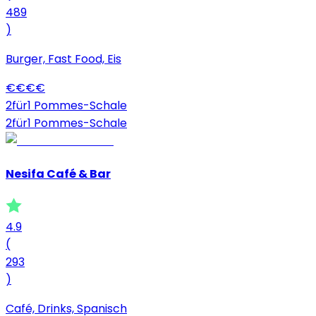
489
)
Burger, Fast Food, Eis
€
€
€
€
2für1 Pommes-Schale
2für1 Pommes-Schale
Nesifa Café & Bar
4.9
(
293
)
Café, Drinks, Spanisch