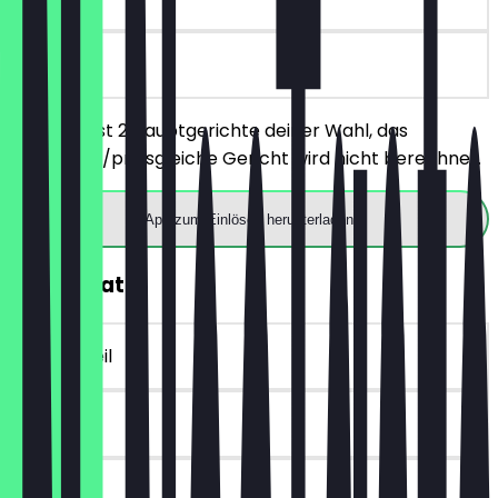
vor Ort
Du bestellst 2 Hauptgerichte deiner Wahl, das
günstigere/preisgleiche Gericht wird nicht berechnet.
App zum Einlösen herunterladen
30% Rabatt
~3 € Vorteil
30 Tage
vor Ort