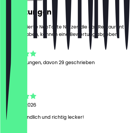
Bewertungen
Nur registrierte NeoTaste Nutzer, die das Restaurant
besucht haben, können eine Bewertung abgeben.
5.0
50
Bewertungen, davon 29 geschrieben
M
Marlon
4. August 2026
Super freundlich und richtig lecker!
H