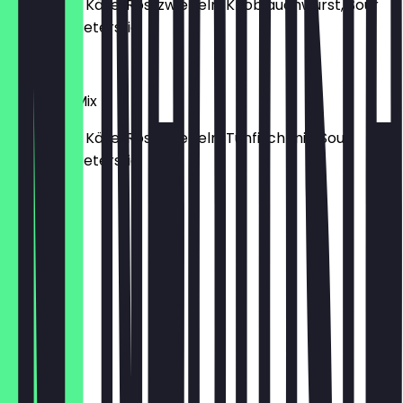
Kartoffeln, Käse, Röstzwiebeln, Knoblauchwurst, Sour
Cream & Petersilie
7,95 €
Tunfisch-Mix
Kartoffeln, Käse, Röstzwiebeln, Tunfisch mix, Sour
Cream & Petersilie
7,95 €