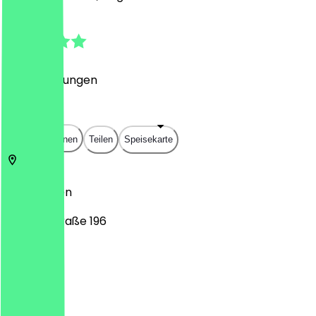
5.0
(
50
Bewertungen
)
€
€
€
€
In App öffnen
Teilen
Speisekarte
45138
Essen
Steeler Straße 196
Montag
Dienstag