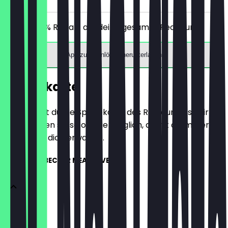
Erhalte 30% Rabatt auf deine gesamte Rechnung!
App zum Einlösen herunterladen
Speisekarte
Hier findest du die Speisekarte des Restaurants. Wir
aktualisieren sie so oft wie möglich, damit du immer
weißt, was dich erwartet.
KARTOFFELBECHER MEATLOVER
Chicken