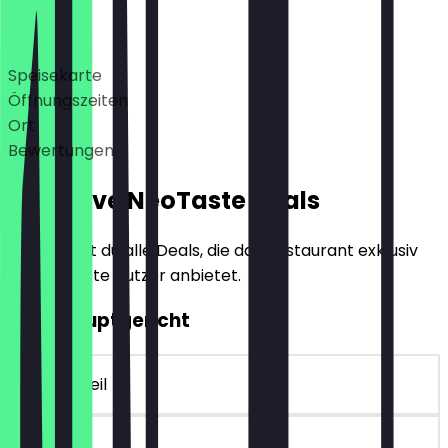
Deals
Speisekarte
Öffnungszeiten
Ort
Bewertungen
Exklusive NeoTaste Deals
Hier findest du alle Deals, die das Restaurant exklusiv
für NeoTaste Nutzer anbietet.
2für1 Hauptgericht
~10 € Vorteil
30 Tage