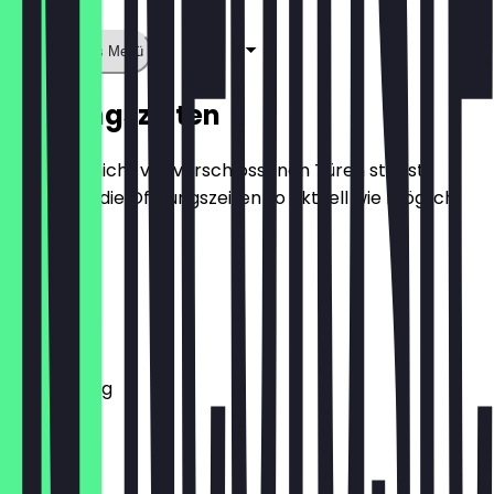
Zeige ganzes Menü
Öffnungszeiten
Damit du nicht vor verschlossenen Türen stehst,
halten wir die Öffnungszeiten so aktuell wie möglich.
Montag
Dienstag
Mittwoch
Donnerstag
Freitag
Samstag
Sonntag