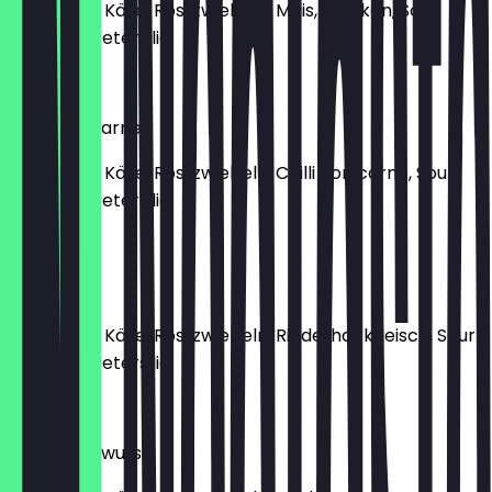
Kartoffeln, Käse, Röstzwiebeln, Mais, Chicken, Sour
Cream & Petersilie
7,95 €
Chilli con carne
Kartoffeln, Käse, Röstzwiebeln, Chilli con carne, Sour
Cream & Petersilie
7,95 €
Beef
Kartoffeln, Käse, Röstzwiebeln, Rinderhackfleisch, Sour
Cream & Petersilie
7,95 €
Knoblauchwurst