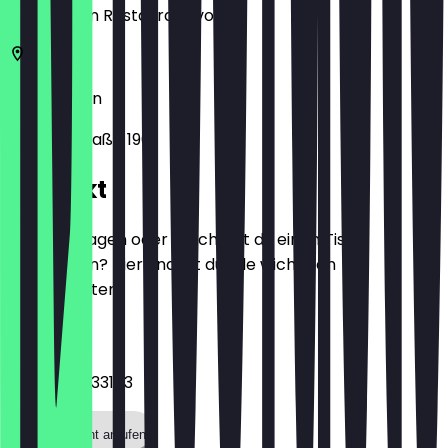
zeige ihn im Restaurant vor.
45138
Essen
Steeler Straße 196
Kontakt
Hast du Fragen oder möchtest du einen Tisch
reservieren? Hier findest du alle wichtigen
Kontaktdaten.
Telefon
+4920175933103
Restaurant anrufen