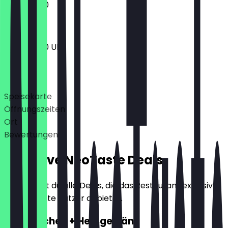
11:00 - 18:00
11:00 - 18:00 Uhr
Deals
Speisekarte
Öffnungszeiten
Ort
Bewertungen
Exklusive NeoTaste Deals
Hier findest du alle Deals, die das Restaurant exklusiv
für NeoTaste Nutzer anbietet.
2für1 Kuchen + Heißgetränk