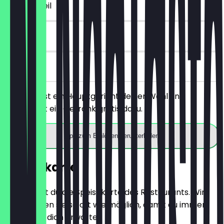
~4 € Vorteil
30 Tage
vor Ort
Du bestellst ein Hauptgericht deiner Wahl und
bekommst ein Getränk gratis dazu.
App zum Einlösen herunterladen
Speisekarte
Hier findest du die Speisekarte des Restaurants. Wir
aktualisieren sie so oft wie möglich, damit du immer
weißt, was dich erwartet.