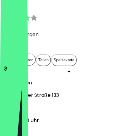
3.3
(
9
Bewertungen
)
€
€
€
€
In App öffnen
Teilen
Speisekarte
45329
Essen
Vogelheimer Straße 133
11:00 - 18:00 Uhr