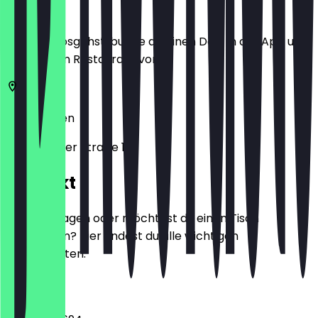
Ort
Bevor du losgehst, buche dir einen Deal in der App und
zeige ihn im Restaurant vor.
45329
Essen
Vogelheimer Straße 133
Kontakt
Hast du Fragen oder möchtest du einen Tisch
reservieren? Hier findest du alle wichtigen
Kontaktdaten.
Telefon