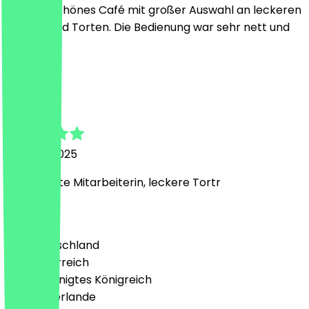
Ein sehr schönes Café mit großer Auswahl an leckeren
Kuchen und Torten. Die Bedienung war sehr nett und
freundlich
A
Anahita
20. April 2025
Super nette Mitarbeiterin, leckere Tortr
Land
🇩🇪 Deutschland
🇦🇹 Österreich
🇬🇧 Vereinigtes Königreich
🇳🇱 Niederlande