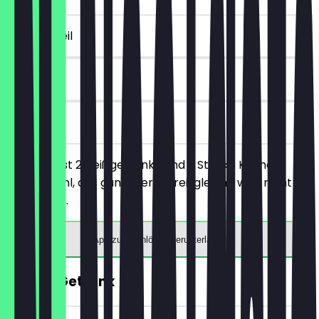
~8 € Vorteil
90 Tage
vor Ort
Du bestellst 2 Heißgetränke und 2 Stücke Kuchen
deiner Wahl, das günstigere/preisgleiche wird nicht
berechnet.
App zum Einlösen herunterladen
GRATIS Getränk