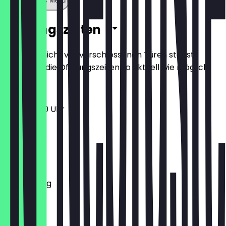
Zeige ganzes Menü
Öffnungszeiten
Damit du nicht vor verschlossenen Türen stehst,
halten wir die Öffnungszeiten so aktuell wie möglich.
11:00 - 18:00 Uhr
Montag
Dienstag
Mittwoch
Donnerstag
Freitag
Samstag
Sonntag