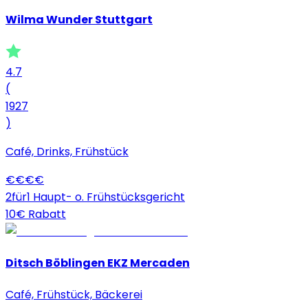
Wilma Wunder Stuttgart
4.7
(
1927
)
Café, Drinks, Frühstück
€
€
€
€
2für1 Haupt- o. Frühstücksgericht
10€ Rabatt
Ditsch Böblingen EKZ Mercaden
Café, Frühstück, Bäckerei