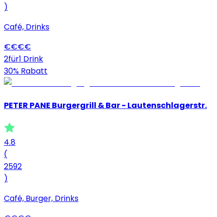
)
Café, Drinks
€
€
€
€
2für1 Drink
30% Rabatt
PETER PANE Burgergrill & Bar - Lautenschlagerstr.
4.8
(
2592
)
Café, Burger, Drinks