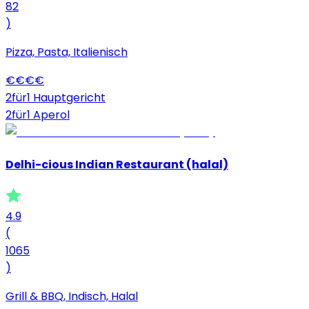
82
)
Pizza, Pasta, Italienisch
€
€
€
€
2für1 Hauptgericht
2für1 Aperol
Delhi-cious Indian Restaurant (halal)
4.9
(
1065
)
Grill & BBQ, Indisch, Halal