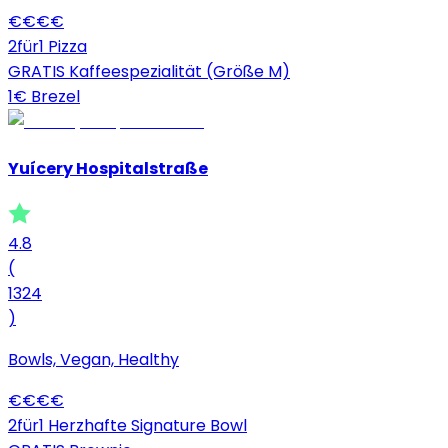
€
€
€
€
2für1 Pizza
GRATIS Kaffeespezialität (Größe M)
1€ Brezel
Yuícery Hospitalstraße
4.8
(
1324
)
Bowls, Vegan, Healthy
€
€
€
€
2für1 Herzhafte Signature Bowl