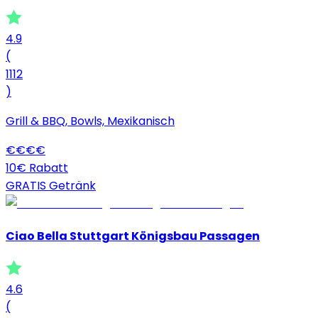
4.9
(
1112
)
Grill & BBQ, Bowls, Mexikanisch
€
€
€
€
10€ Rabatt
GRATIS Getränk
Ciao Bella Stuttgart Königsbau Passagen
4.6
(