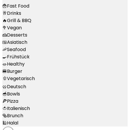
🍟
Fast Food
🥂
Drinks
🔥
Grill & BBQ
🥦
Vegan
🍰
Desserts
🍱
Asiatisch
🦐
Seafood
🍳
Frühstück
🥗
Healthy
🍔
Burger
🫑
Vegetarisch
🥨
Deutsch
🥣
Bowls
🍕
Pizza
🍅
Italienisch
🥯
Brunch
🕌
Halal