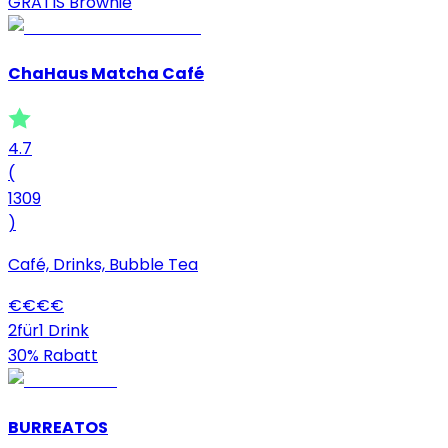
GRATIS Brownie
ChaHaus Matcha Café
4.7
(
1309
)
Café, Drinks, Bubble Tea
€
€
€
€
2für1 Drink
30% Rabatt
BURREATOS