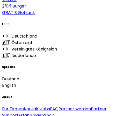
2für1 Burger
GRATIS Getränk
Land
🇩🇪 Deutschland
🇦🇹 Österreich
🇬🇧 Vereinigtes Königreich
🇳🇱 Niederlande
Sprache
Deutsch
English
About
Für Firmen
Kontakt
Jobs
FAQ
Partner werden
Partner
Support
Erfahrungen
Shop