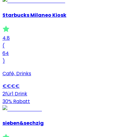
Starbucks Milaneo Kiosk
4.8
(
64
)
Café, Drinks
€
€
€
€
2für1 Drink
30% Rabatt
sieben&sechzig