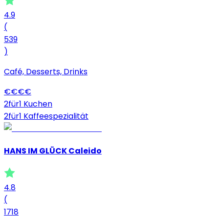
4.9
(
539
)
Café, Desserts, Drinks
€
€
€
€
2für1 Kuchen
2für1 Kaffeespezialität
HANS IM GLÜCK Caleido
4.8
(
1718