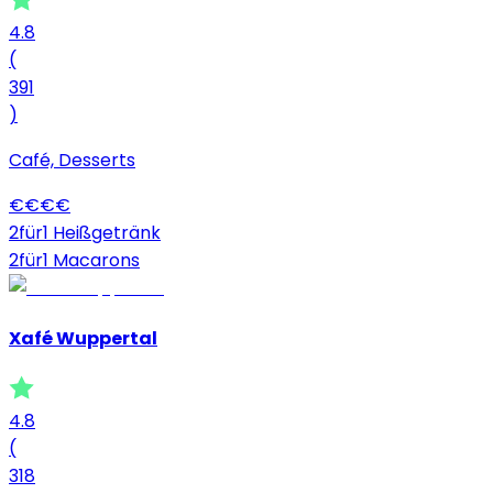
4.8
(
391
)
Café, Desserts
€
€
€
€
2für1 Heißgetränk
2für1 Macarons
Xafé Wuppertal
4.8
(
318