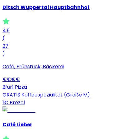
Ditsch Wuppertal Hauptbahnhof
4.9
(
27
)
Café, Frühstück, Bäckerei
€
€
€
€
2für1 Pizza
GRATIS Kaffeespezialität (Größe M)
1€ Brezel
Café Lieber