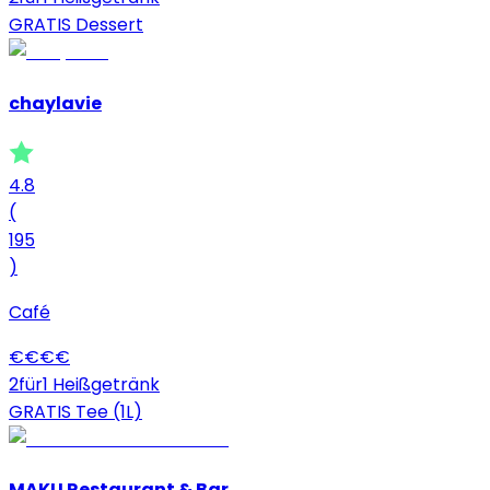
GRATIS Dessert
chaylavie
4.8
(
195
)
Café
€
€
€
€
2für1 Heißgetränk
GRATIS Tee (1L)
MAKU Restaurant & Bar