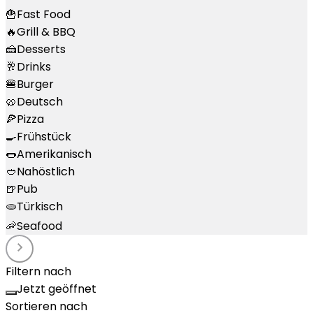
🍟
Fast Food
🔥
Grill & BBQ
🍰
Desserts
🥂
Drinks
🍔
Burger
🥨
Deutsch
🍕
Pizza
🍳
Frühstück
🌭
Amerikanisch
🥙
Nahöstlich
🍺
Pub
🫓
Türkisch
🦐
Seafood
Filtern nach
Jetzt geöffnet
Sortieren nach