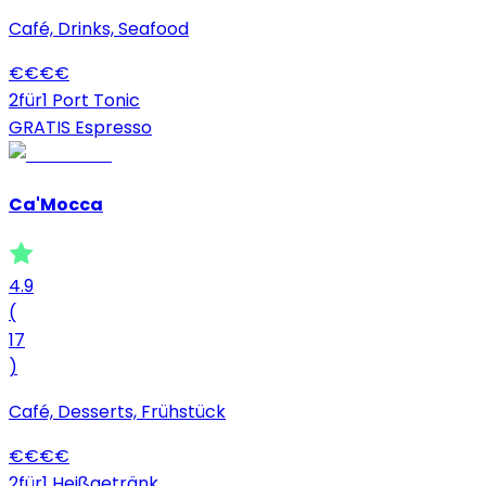
Café, Drinks, Seafood
€
€
€
€
2für1 Port Tonic
GRATIS Espresso
Ca'Mocca
4.9
(
17
)
Café, Desserts, Frühstück
€
€
€
€
2für1 Heißgetränk