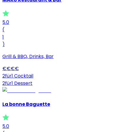
5.0
(
1
)
Grill & BBQ, Drinks, Bar
€
€
€
€
2für1 Cocktail
2für1 Dessert
La bonne Baguette
5.0