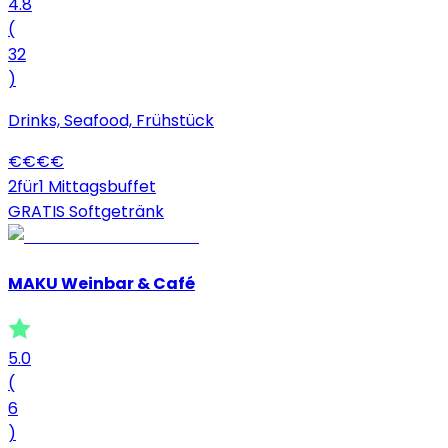
4.8
(
32
)
Drinks, Seafood, Frühstück
€
€
€
€
2für1 Mittagsbuffet
GRATIS Softgetränk
MAKU Weinbar & Café
5.0
(
6
)