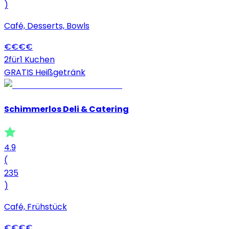
)
Café, Desserts, Bowls
€
€
€
€
2für1 Kuchen
GRATIS Heißgetränk
Schimmerlos Deli & Catering
4.9
(
235
)
Café, Frühstück
€
€
€
€