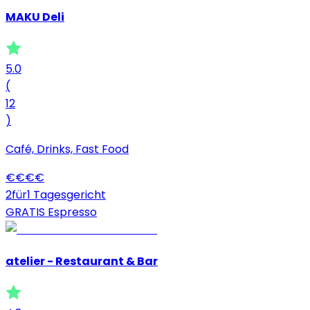
MAKU Deli
5.0
(
12
)
Café, Drinks, Fast Food
€
€
€
€
2für1 Tagesgericht
GRATIS Espresso
atelier - Restaurant & Bar