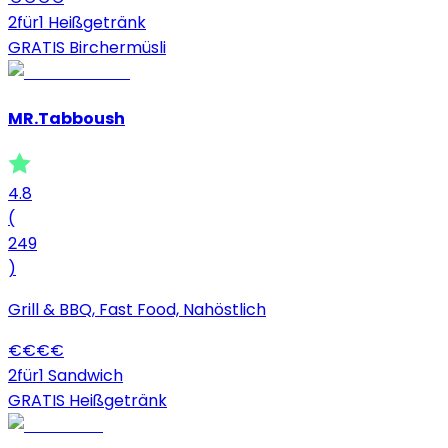
2für1 Heißgetränk
GRATIS Birchermüsli
MR.Tabboush
4.8
(
249
)
Grill & BBQ, Fast Food, Nahöstlich
€
€
€
€
2für1 Sandwich
GRATIS Heißgetränk