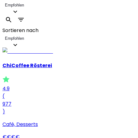
Empfohlen
Sortieren nach
Empfohlen
ChiCoffee Rösterei
4.9
(
977
)
Café, Desserts
€
€
€
€