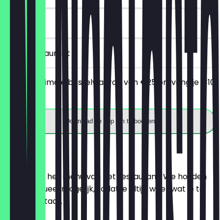
90 dagen
in het restaurant
Bij een minimale bestelwaarde van €25 ontvang je €10
korting.
Download de app om te boeken
Menu
Hier vind je het menu van het restaurant. We houden
het zo actueel mogelijk, zodat je altijd weet wat je te
wachten staat.