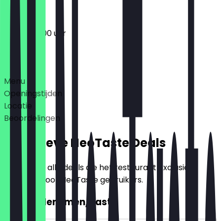
06:00 - 19:00 uur
Deals
Menu
Openingstijden
Locatie
Beoordelingen
Exclusieve NeoTaste Deals
Hier vind je alle deals die het restaurant exclusief
aanbiedt voor NeoTaste gebruikers.
2voor1 Menemen/Pasta