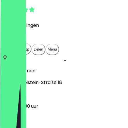
5.0
(
7
Beoordelingen
)
€
€
€
€
Open in app
Delen
Menu
28757
Bremen
Georg-Gleistein-Straße 18
06:00 - 19:00 uur
Maandag