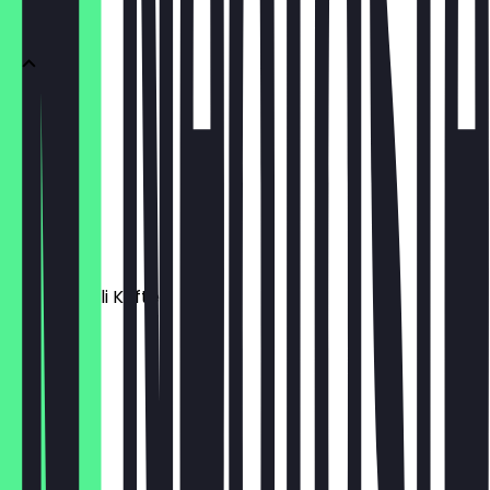
Fingerfood
Hummus
€ 4,90
Foul
€ 5,90
Kibbeh / Içli Köfte
€ 6,90
Çiğ Köfte
€ 5,90