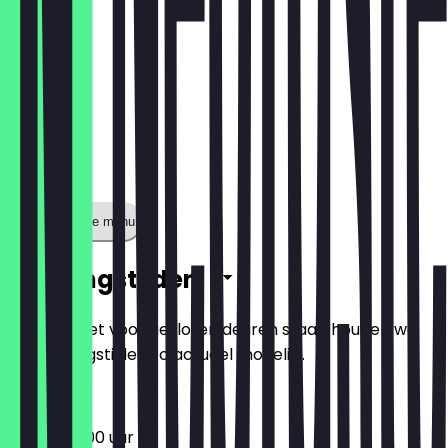
Toon volledige menu
Openingstijden
Zodat je niet voor gesloten deuren staat, houden we
de openingstijden zo actueel mogelijk.
06:00 - 19:00 uur