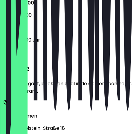
06:00 - 19:00
06:00 - 15:00
06:00 - 19:00 uur
Locatie
Voordat je gaat, boek een deal in de app en toon het in
het restaurant.
28757
Bremen
Georg-Gleistein-Straße 18