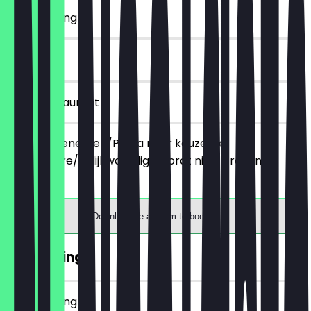
~€ 10 korting
90 dagen
in het restaurant
Bestel 2 Menemen/Pasta naar keuze, de
goedkopere/gelijkwaardige wordt niet in rekening
gebracht.
Download de app om te boeken
€10 Korting
~€ 10 korting