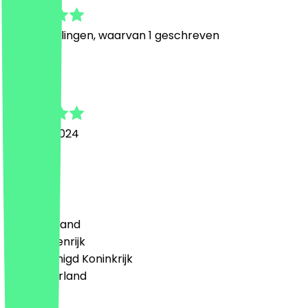
7
Beoordelingen, waarvan 1 geschreven
B
Birol
8 maart 2024
Alles gut
Land
🇩🇪 Duitsland
🇦🇹 Oostenrijk
🇬🇧 Verenigd Koninkrijk
🇳🇱 Nederland
Taal