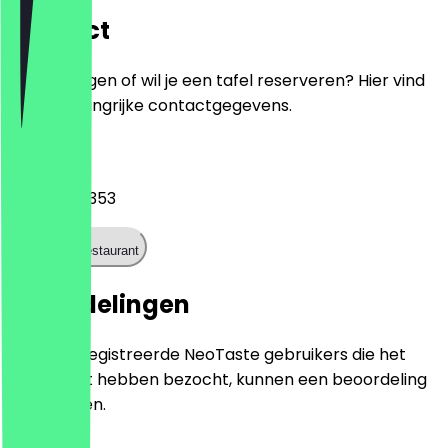
Contact
Heb je vragen of wil je een tafel reserveren? Hier vind
je alle belangrijke contactgegevens.
Telefoon
017641690353
Bel het restaurant
Beoordelingen
Alleen geregistreerde NeoTaste gebruikers die het
restaurant hebben bezocht, kunnen een beoordeling
achterlaten.
5.0