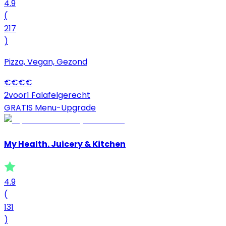
4.9
(
217
)
Pizza, Vegan, Gezond
€
€
€
€
2voor1 Falafelgerecht
GRATIS Menu-Upgrade
My Health. Juicery & Kitchen
4.9
(
131
)