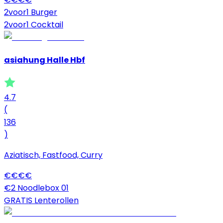
2voor1 Burger
2voor1 Cocktail
asiahung Halle Hbf
4.7
(
136
)
Aziatisch, Fastfood, Curry
€
€
€
€
€2 Noodlebox 01
GRATIS Lenterollen