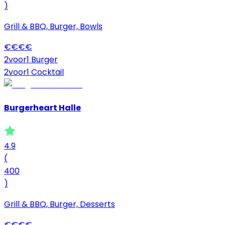
)
Grill & BBQ, Burger, Bowls
€
€
€
€
2voor1 Burger
2voor1 Cocktail
Burgerheart Halle
4.9
(
400
)
Grill & BBQ, Burger, Desserts
€
€
€
€