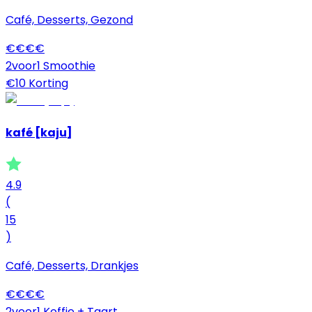
Café, Desserts, Gezond
€
€
€
€
2voor1 Smoothie
€10 Korting
kafé [kaju]
4.9
(
15
)
Café, Desserts, Drankjes
€
€
€
€
2voor1 Koffie + Taart