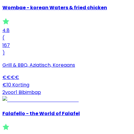
Wombae - korean Waters & fried chicken
4.8
(
167
)
Grill & BBQ, Aziatisch, Koreaans
€
€
€
€
€10 Korting
2voor1 Bibimbap
Falafello - the World of Falafel