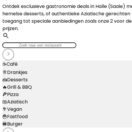
Ontdek exclusieve gastronomie deals in Halle (Saale) met
hemelse desserts, of authentieke Aziatische gerechten 
toegang tot speciale aanbiedingen zoals onze 2 voor de
prijzen.
☕
Café
🥂
Drankjes
🍰
Desserts
🔥
Grill & BBQ
🍕
Pizza
🍱
Aziatisch
🥦
Vegan
🍟
Fastfood
🍔
Burger