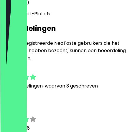
4109
Leipzig
Willy-Brandt-Platz 5
Beoordelingen
Alleen geregistreerde NeoTaste gebruikers die het
restaurant hebben bezocht, kunnen een beoordeling
achterlaten.
4.9
62
Beoordelingen, waarvan 3 geschreven
J
Janice
22 mei 2026