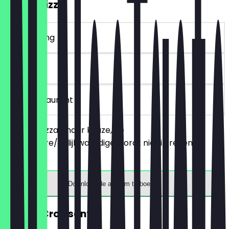
2voor1 Pizza
~€ 4 korting
30 dagen
in het restaurant
Bestel 2 pizza's naar keuze, de
goedkopere/gelijkwaardige wordt niet in rekening
gebracht.
Download de app om te boeken
GRATIS Croissant