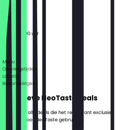
Gesloten
10:00 - 20:00 uur
Deals
Menu
Openingstijden
Locatie
Beoordelingen
Exclusieve NeoTaste Deals
Hier vind je alle deals die het restaurant exclusief
aanbiedt voor NeoTaste gebruikers.