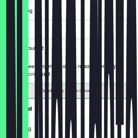
~€ 2 korting
30 dagen
in het restaurant
Je bestelt een warme drank in maat M en krijgt er
gratis een croissant bij.
Download de app om te boeken
€1 Pretzel
~€ 1 korting