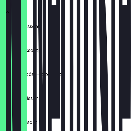
Laugencroissant
€ 1,80
Buttercroissant
€ 1,60
Schinken-Käse-Croissant
€ 1,90
Schokocroissant
€ 1,90
Nuss-Croissant