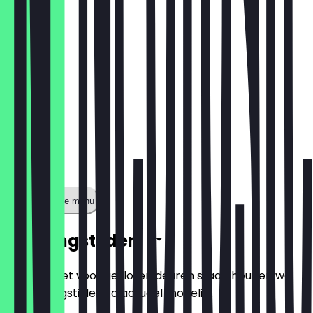
€ 1,90
Toon volledige menu
Openingstijden
Zodat je niet voor gesloten deuren staat, houden we
de openingstijden zo actueel mogelijk.