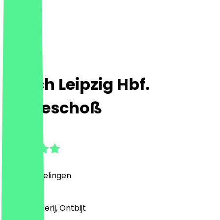
Ditsch Leipzig Hbf.
Erdgeschoß
4.9
(
62
Beoordelingen
)
Café, Bakkerij, Ontbijt