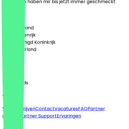
von Ditsch haben mir bis jetzt immer geschmeckt
Land
🇩🇪 Duitsland
🇦🇹 Oostenrijk
🇬🇧 Verenigd Koninkrijk
🇳🇱 Nederland
Taal
English
Nederlands
Over
Voor bedrijven
Contact
Vacatures
FAQ
Partner
worden
Partner Support
Ervaringen
Juridisch