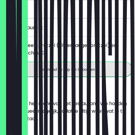
30 dagen
in het restaurant
Je bestelt een pretzel (alleen laugenpretzel) en
betaalt slechts €1.
Download de app om te boeken
Menu
Hier vind je het menu van het restaurant. We houden
het zo actueel mogelijk, zodat je altijd weet wat je te
wachten staat.
Croissant