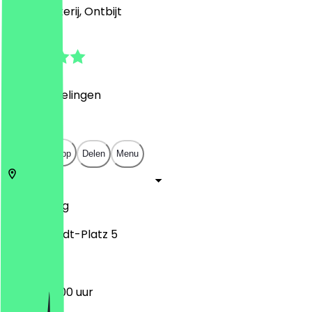
Café, Bakkerij, Ontbijt
4.9
(
62
Beoordelingen
)
€
€
€
€
Open in app
Delen
Menu
4109
Leipzig
Willy-Brandt-Platz 5
10:00 - 20:00 uur